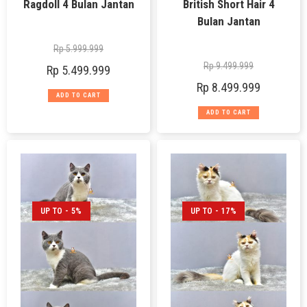
Ragdoll 4 Bulan Jantan
British Short Hair 4
Bulan Jantan
Rp
5.999.999
Rp
9.499.999
Rp
5.499.999
Rp
8.499.999
ADD TO CART
ADD TO CART
UP TO - 5%
UP TO - 17%