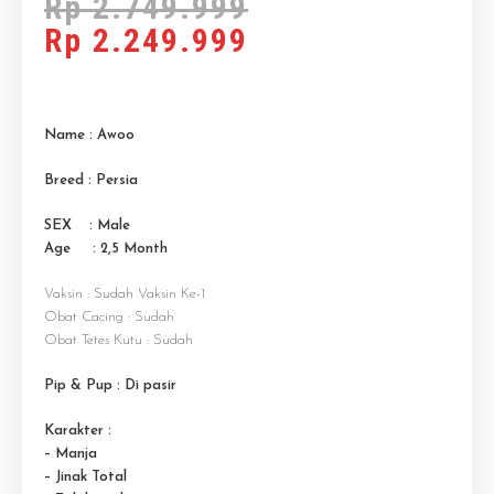
Rp
2.749.999
Rp
2.249.999
Name : Awoo
Breed : Persia
SEX : Male
Age : 2,5 M
onth
Vaksin : Sudah Vaksin Ke-1
Obat Cacing : Sudah
Obat Tetes Kutu : Sudah
Pip & Pup : Di pasir
Karakter :
– Manja
– Jinak Total