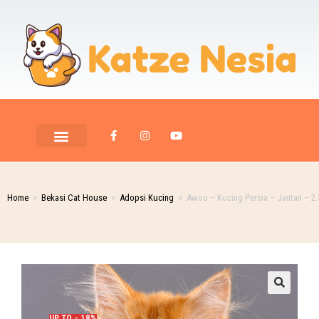
Home
>
Bekasi Cat House
>
Adopsi Kucing
>
Awoo – Kucing Persia – Jantan – 2.
UP TO - 18%