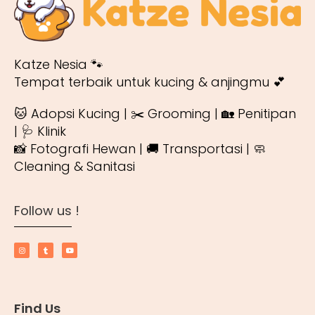
Katze Nesia 🐾
Tempat terbaik untuk kucing & anjingmu 💕
🐱 Adopsi Kucing | ✂️ Grooming | 🏡 Penitipan
| 🩺 Klinik
📸 Fotografi Hewan | 🚚 Transportasi | 🧼
Cleaning & Sanitasi
Follow us !
Find Us