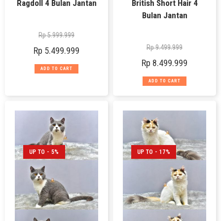
Ragdoll 4 Bulan Jantan
British Short Hair 4
Bulan Jantan
Rp
5.999.999
Rp
9.499.999
Rp
5.499.999
Rp
8.499.999
ADD TO CART
ADD TO CART
UP TO - 5%
UP TO - 17%