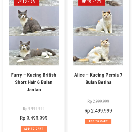
UP TO - 5%
UP TO - 17%
Furry – Kucing British
Alice – Kucing Persia 7
Short Hair 6 Bulan
Bulan Betina
Jantan
Rp
2.999.999
Rp
9.999.999
Rp
2.499.999
Rp
9.499.999
ADD TO CART
ADD TO CART