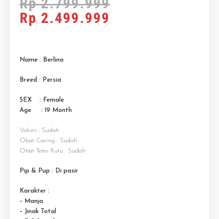
Rp
2.799.999
Rp
2.499.999
Name : Berlina
Breed : Persia
SEX : Female
Age : 19 M
onth
Vaksin : Sudah
Obat Cacing : Sudah
Obat Tetes Kutu : Sudah
Pip & Pup : Di pasir
Karakter :
– Manja
– Jinak Total