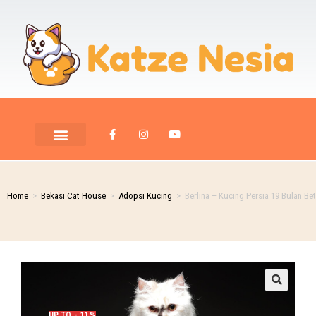
Home
>
Bekasi Cat House
>
Adopsi Kucing
>
Berlina – Kucing Persia 19 Bulan Bet
UP TO - 11%