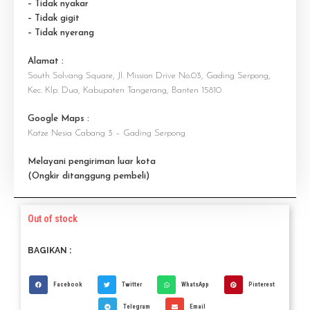
– Tidak nyakar
– Tidak gigit
– Tidak nyerang
Alamat :
South Solvang Square, Jl. Mission Drive No.03, Gading Serpong,
Kec. Klp. Dua, Kabupaten Tangerang, Banten 15810
Google Maps :
Katze Nesia Cabang 3 – Gading Serpong
Melayani pengiriman luar kota
(Ongkir ditanggung pembeli)
Out of stock
BAGIKAN :
Facebook
Twitter
WhatsApp
Pinterest
Telegram
Email