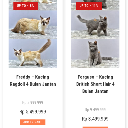
UP TO - 8%
UP TO - 11%
Freddy – Kucing
Ferguso – Kucing
Ragdoll 4 Bulan Jantan
British Short Hair 4
Bulan Jantan
Rp
5.999.999
Rp
9.499.999
Rp
5.499.999
Rp
8.499.999
ADD TO CART