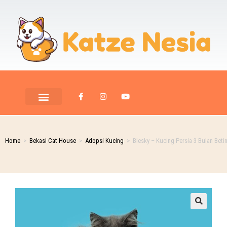
Home
>
Bekasi Cat House
>
Adopsi Kucing
>
Blesky – Kucing Persia 3 Bulan Beti