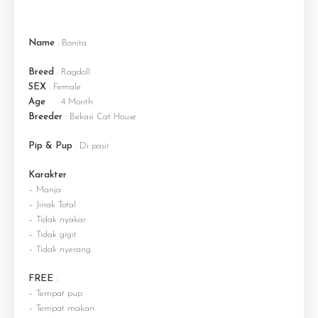
Name
: Bonita
Breed
: Ragdoll
SEX
: Female
Age
: 4 Month
Breeder
: Bekasi Cat House
Pip & Pup
: Di pasir
Karakter
:
– Manja
– Jinak Total
– Tidak nyakar
– Tidak gigit
– Tidak nyerang
FREE
:
– Tempat pup
– Tempat makan