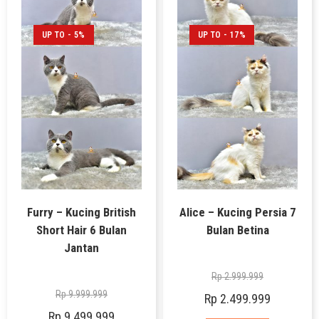
UP TO - 5%
UP TO - 17%
Furry – Kucing British
Alice – Kucing Persia 7
Short Hair 6 Bulan
Bulan Betina
Jantan
Rp
2.999.999
Rp
9.999.999
Rp
2.499.999
Rp
9.499.999