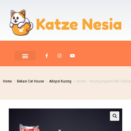
Home
>
Bekasi Cat House
>
Adopsi Kucing
>
Bonita – Kucing Ragdoll Mix 4 Bulan
UP TO - 40%