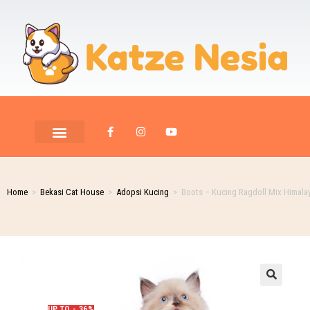
PET ROOM CARE
PET PHOTOGRAPHY
Home
>
Bekasi Cat House
>
Adopsi Kucing
>
Boots – Kucing Ragdoll Mix Himalay
🔍
UP TO - 36%