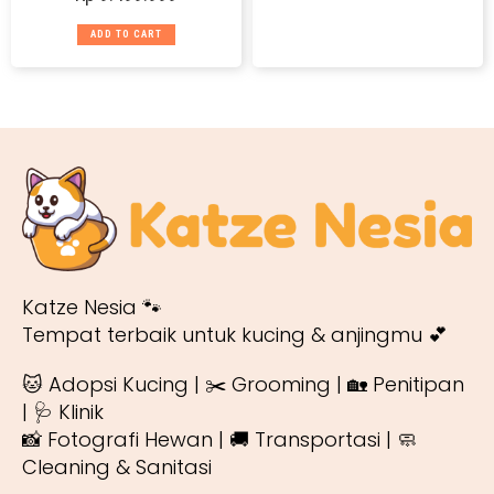
ADD TO CART
Katze Nesia 🐾
Tempat terbaik untuk kucing & anjingmu 💕
🐱 Adopsi Kucing | ✂️ Grooming | 🏡 Penitipan
| 🩺 Klinik
📸 Fotografi Hewan | 🚚 Transportasi | 🧼
Cleaning & Sanitasi