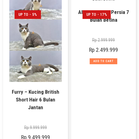
Alice – Kucing Persia 7
UP TO - 5%
UP TO - 17%
Bulan Betina
Rp
2.999.999
Rp
2.499.999
ADD TO CART
Furry – Kucing British
Short Hair 6 Bulan
Jantan
Rp
9.999.999
Rp
9.499.999