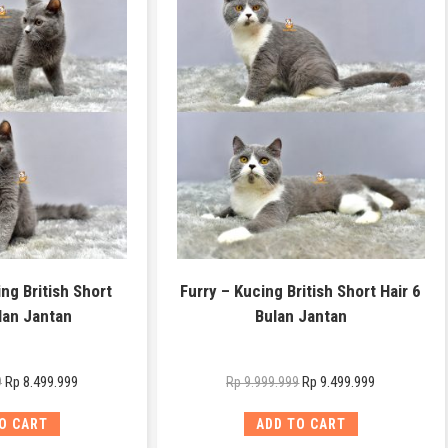
ng British Short
Furry – Kucing British Short Hair 6
lan Jantan
Bulan Jantan
Rp
8.499.999
Rp
9.499.999
9
Rp
9.999.999
O CART
ADD TO CART