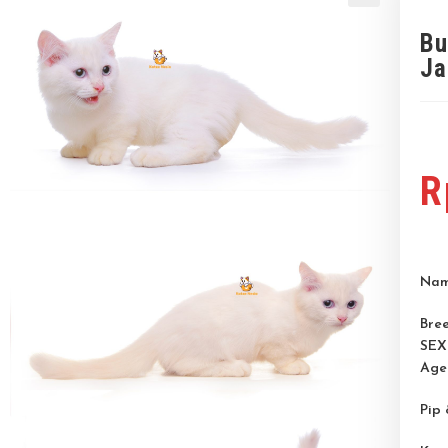
Bu
Ja
R
Nam
Bree
SEX
Age
Pip 