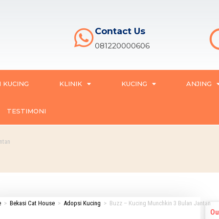
Contact Us
081220000606
 KUCING
KLINIK
KUCING
ANJING
TESTIMONI
ntan
e
>
Bekasi Cat House
>
Adopsi Kucing
>
Buzz – Kucing Munchkin 3 Bulan Jantan
Ou