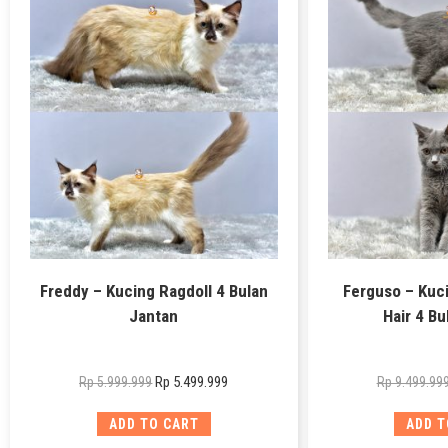
Freddy – Kucing Ragdoll 4 Bulan
Ferguso – Kuci
Jantan
Hair 4 Bu
Rp
5.499.999
Rp
5.999.999
Rp
9.499.99
ADD TO CART
ADD T