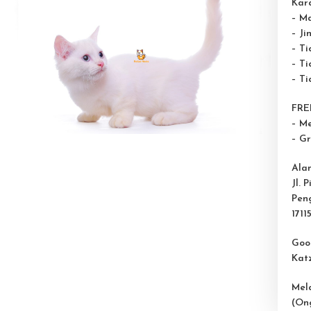
Kara
– M
– Ji
– T
– Ti
– T
FREE
– M
– G
Ala
Jl. 
Pen
1711
Goo
Kat
Mel
(On