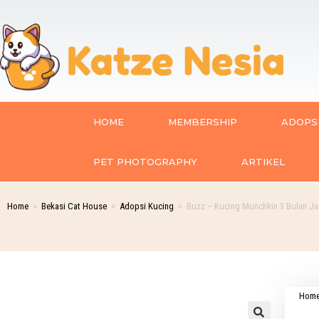
HOME
MEMBERSHIP
ADOPSI
PET PHOTOGRAPHY
ARTIKEL
Home
>
Bekasi Cat House
>
Adopsi Kucing
>
Buzz – Kucing Munchkin 3 Bulan Ja
Hom