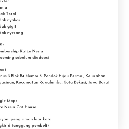
kter :
anja
nak Total
idak nyakar
dak gigit
idak nyerang
 :
embership Katze Nesia
rooming sebelum diadopsi
mat :
Pinus 3 Blok B4 Nomor 5, Pondok Hijau Permai, Kelurahan
gasinan, Kecamatan Rawalumbu, Kota Bekasi, Jawa Barat
5
gle Maps :
ze Nesia Cat House
ayani pengiriman luar kota
gkir ditanggung pembeli)