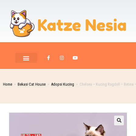
PET ROOM CARE
PET PHOTOGRAPHY
Home
>
Bekasi Cat House
>
Adopsi Kucing
>
Chelsea – Kucing Ragdoll – Betina 
🔍
UP TO - 18%