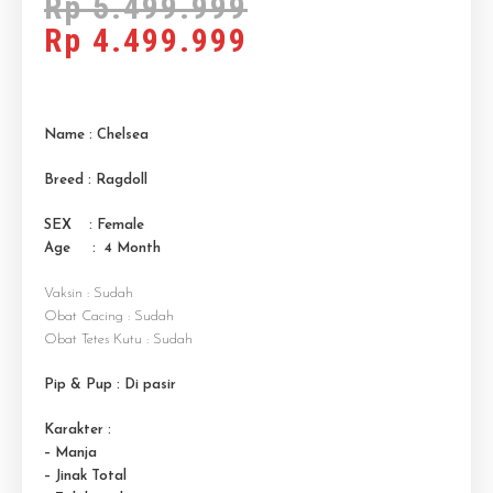
Rp
5.499.999
Rp
4.499.999
Name : Chelsea
Breed : Ragdoll
SEX : Female
Age : 4 M
onth
Vaksin : Sudah
Obat Cacing : Sudah
Obat Tetes Kutu : Sudah
Pip & Pup : Di pasir
Karakter :
– Manja
– Jinak Total