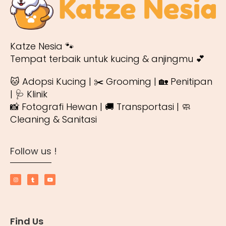
Katze Nesia 🐾
Tempat terbaik untuk kucing & anjingmu 💕
🐱 Adopsi Kucing | ✂️ Grooming | 🏡 Penitipan
| 🩺 Klinik
📸 Fotografi Hewan | 🚚 Transportasi | 🧼
Cleaning & Sanitasi
Follow us !
Find Us