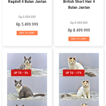
Ragdoll 4 Bulan Jantan
British Short Hair 4
Bulan Jantan
Rp
5.999.999
Rp
9.499.999
Rp
5.499.999
Rp
8.499.999
ADD TO CART
ADD TO CART
UP TO - 5%
UP TO - 17%