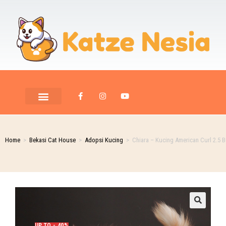
Home
>
Bekasi Cat House
>
Adopsi Kucing
>
Chiara – Kucing American Curl 2.5 B
UP TO - 40%