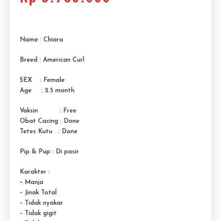
Name : Chiara
Breed : American Curl
SEX : Female
Age : 2.5 month
Vaksin : Free
Obat Cacing : Done
Tetes Kutu : Done
Pip & Pup : Di pasir
Karakter :
– Manja
– Jinak Total
– Tidak nyakar
– Tidak gigit