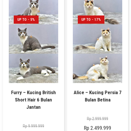
UP TO - 5%
UP TO - 17%
Furry – Kucing British
Alice – Kucing Persia 7
Short Hair 6 Bulan
Bulan Betina
Jantan
Rp
2.999.999
Rp
9.999.999
Rp
2.499.999