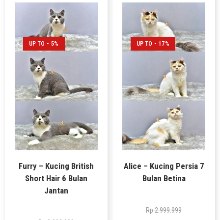
UP TO - 5%
UP TO - 17%
Furry – Kucing British
Alice – Kucing Persia 7
Short Hair 6 Bulan
Bulan Betina
Jantan
Rp
2.999.999