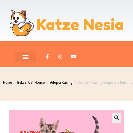
Home
>
Bekasi Cat House
>
Adopsi Kucing
>
Cruise – Kucing Bengal 2,5 Bulan J
UP TO - 20%