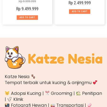
Rp
9.999.999
Rp
2.499.999
Rp
9.499.999
ADD TO CART
ADD TO CART
Katze Nesia
Tempat terbaik untuk kucing & anjingmu
Adopsi Kucing |
Grooming |
Penitipan
|
Klinik
Fotografi Hewan |
Transportasi |