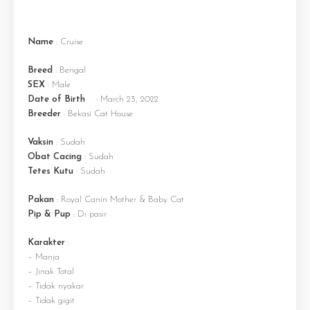
Name
: Cruise
Breed
: Bengal
SEX
: Male
Date of Birth
: March 23, 2022
Breeder
: Bekasi Cat House
Vaksin
: Sudah
Obat Cacing
: Sudah
Tetes Kutu
: Sudah
Pakan
: Royal Canin Mother & Baby Cat
Pip & Pup
: Di pasir
Karakter
:
– Manja
– Jinak Total
– Tidak nyakar
– Tidak gigit