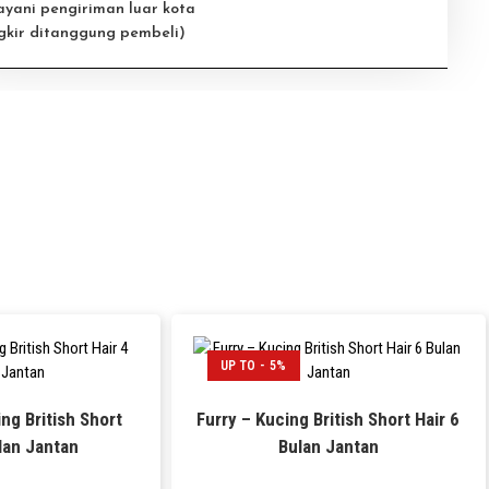
ayani pengiriman luar kota
gkir ditanggung pembeli)
UP TO - 5%
ng British Short
Furry – Kucing British Short Hair 6
lan Jantan
Bulan Jantan