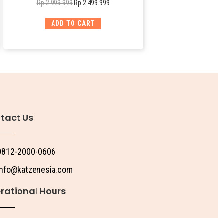
Rp
2.499.999
Rp
2.999.999
ADD TO CART
tact Us
0812-2000-0606
info@katzenesia.com
rational Hours