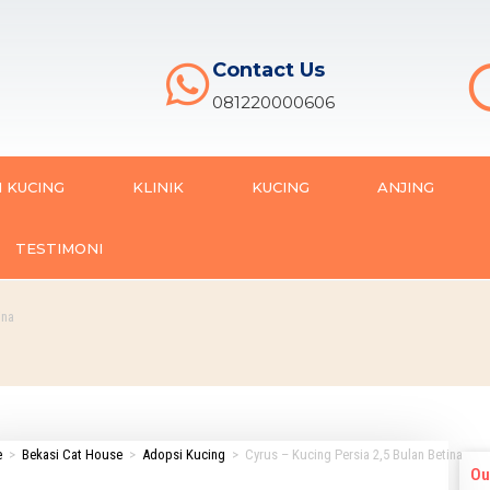
Contact Us
081220000606
 KUCING
KLINIK
KUCING
ANJING
TESTIMONI
ina
e
>
Bekasi Cat House
>
Adopsi Kucing
>
Cyrus – Kucing Persia 2,5 Bulan Betina
Ou