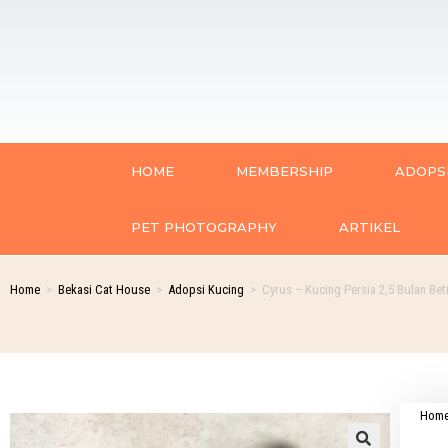
HOME
MEMBERSHIP
ADOPSI
PET PHOTOGRAPHY
ARTIKEL
Home
>
Bekasi Cat House
>
Adopsi Kucing
>
Cyrus – Kucing Persia 2,5 Bulan Bet
Hom