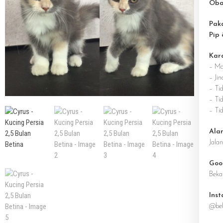
Oba
Pak
Pip
Kar
– Ma
– Jin
– Ti
– Tid
– Ti
Ala
Jala
Goo
Beka
Ins
@bek