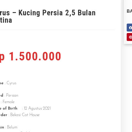
rus – Kucing Persia 2,5 Bulan
BA
tina
p
1.500.000
me
: Cyrus
ed
: Persian
: Female
 of Birth
: 12 Agustus 2021
eder
: Bekasi Cat House
in
: Belum