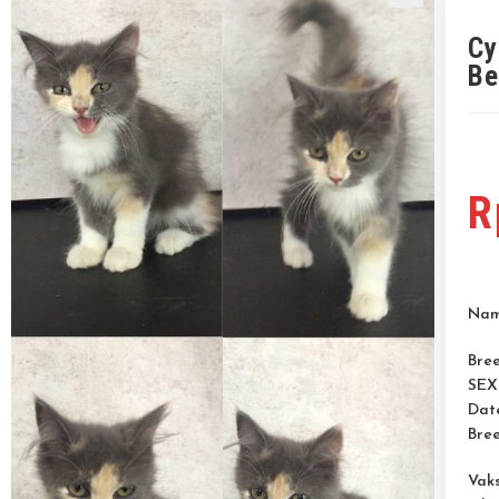
🔍
Cy
Be
R
Na
Bre
SEX
Date
Bre
Vaks