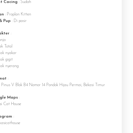
t Cacing
: Sudah
an
: Proplan Kitten
 & Pup
: Di pasir
akter
:
nja
ak Total
dak nyakar
ak gigit
dak nyerang
mat
:
n Pinus V Blok B4 Nomor 14 Pondok Hijau Permai, Bekasi Timur
gle Maps
:
si Cat House
tagram
:
asicathouse