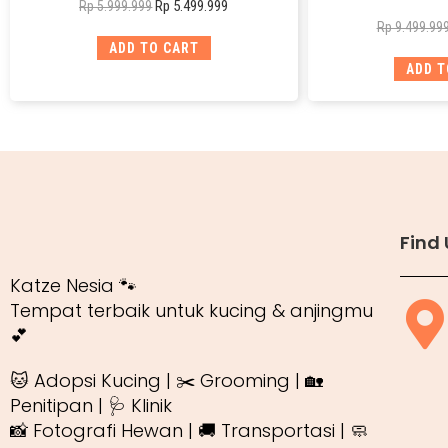
Rp
5.499.999
Rp
5.999.999
Rp
9.499.99
ADD TO CART
ADD T
Find 
Katze Nesia 🐾
Tempat terbaik untuk kucing & anjingmu
💕
🐱 Adopsi Kucing | ✂️ Grooming | 🏡
Penitipan | 🩺 Klinik
📸 Fotografi Hewan | 🚚 Transportasi | 🧼