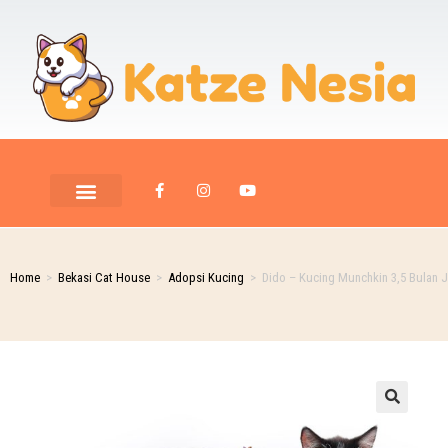
PET ROOM CARE
PET PHOTOGRAPHY
Home
>
Bekasi Cat House
>
Adopsi Kucing
>
Dido – Kucing Munchkin 3,5 Bulan 
🔍