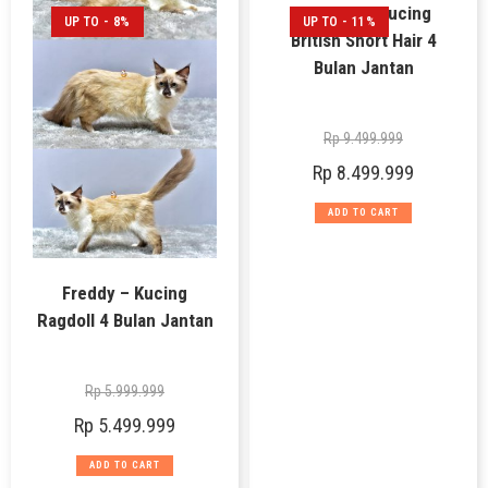
Ferguso – Kucing
UP TO - 8%
UP TO - 11%
British Short Hair 4
Bulan Jantan
Rp
9.499.999
Rp
8.499.999
ADD TO CART
Freddy – Kucing
Ragdoll 4 Bulan Jantan
Rp
5.999.999
Rp
5.499.999
ADD TO CART