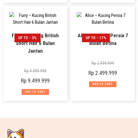
Furry – Kucing British
Alice – Kucing Persia 7
UP TO - 5%
UP TO - 17%
Short Hair 6 Bulan
Bulan Betina
Jantan
Rp
2.999.999
Rp
9.999.999
Rp
2.499.999
Rp
9.499.999
ADD TO CART
ADD TO CART