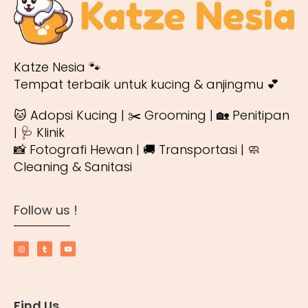
Katze Nesia 🐾
Tempat terbaik untuk kucing & anjingmu 💕
🐱 Adopsi Kucing | ✂️ Grooming | 🏡 Penitipan
| 🩺 Klinik
📸 Fotografi Hewan | 🚚 Transportasi | 🧼
Cleaning & Sanitasi
Follow us !
Find Us