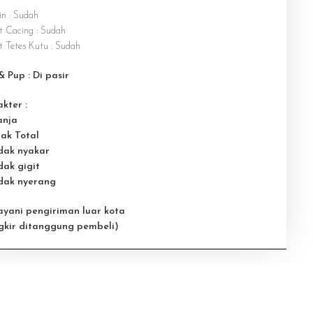
in : Sudah
 Cacing : Sudah
 Tetes Kutu : Sudah
& Pup : Di pasir
kter :
anja
nak Total
idak nyakar
dak gigit
idak nyerang
ayani pengiriman luar kota
gkir ditanggung pembeli)