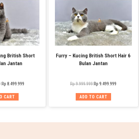
ng British Short
Furry – Kucing British Short Hair 6
lan Jantan
Bulan Jantan
Rp
8.499.999
Rp
9.499.999
9
Rp
9.999.999
O CART
ADD TO CART