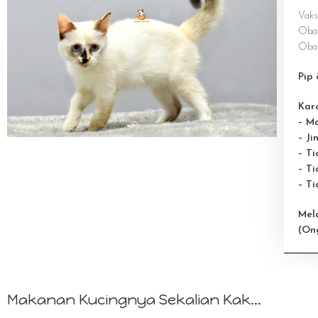
Vaks
Obat
Obat
Pip 
Kara
– M
– Ji
– T
– Ti
– T
Mel
(On
Makanan Kucingnya Sekalian Kak...