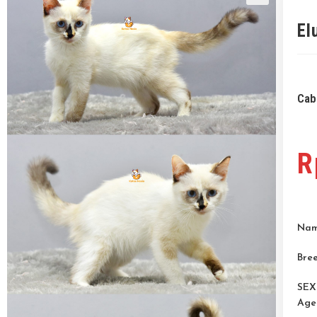
El
Cab
R
Nam
Bree
SEX
Age