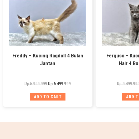
Freddy – Kucing Ragdoll 4 Bulan
Ferguso – Kuci
Jantan
Hair 4 Bu
Rp
5.499.999
Rp
5.999.999
Rp
9.499.99
ADD TO CART
ADD T