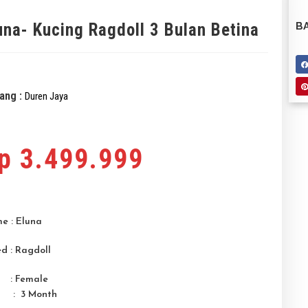
una- Kucing Ragdoll 3 Bulan Betina
BA
ang :
Duren Jaya
p
3.499.999
e : Eluna
d : Ragdoll
 : Female
 : 3 M
onth