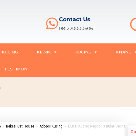
Contact Us
081220000606
 KUCING
KLINIK
KUCING
ANJING
TESTIMONI
a
e
>
Bekasi Cat House
>
Adopsi Kucing
>
Eluna- Kucing Ragdoll 3 Bulan Betina
Ou