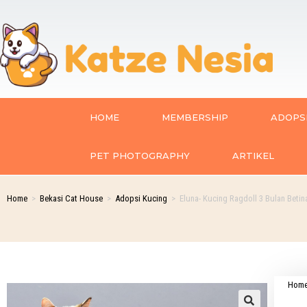
HOME
MEMBERSHIP
ADOPSI
PET PHOTOGRAPHY
ARTIKEL
Home
>
Bekasi Cat House
>
Adopsi Kucing
>
Eluna- Kucing Ragdoll 3 Bulan Betin
Hom