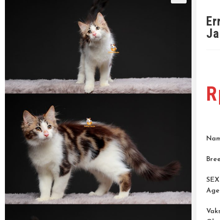
🔍
Er
Ja
R
Name
Bree
SEX
Age
Va