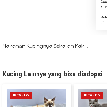
Goo
Kat
Mel
(On
Makanan Kucingnya Sekalian Kak...
Kucing Lainnya yang bisa diadopsi
UP TO - 15%
UP TO - 11%