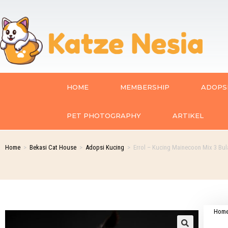
HOME
MEMBERSHIP
ADOPSI
PET PHOTOGRAPHY
ARTIKEL
Home
>
Bekasi Cat House
>
Adopsi Kucing
>
Errol – Kucing Mainecoon Mix 3 Bul
Hom