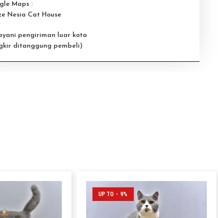
gle Maps :
ze Nesia Cat House
ayani pengiriman luar kota
gkir ditanggung pembeli)
UP TO - 9%