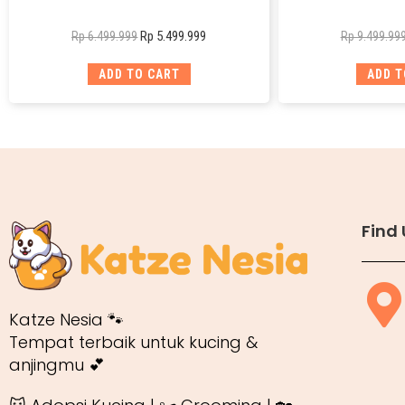
Rp
5.499.999
Rp
6.499.999
Rp
9.499.99
ADD TO CART
ADD T
Find 
Katze Nesia 🐾
Tempat terbaik untuk kucing &
anjingmu 💕