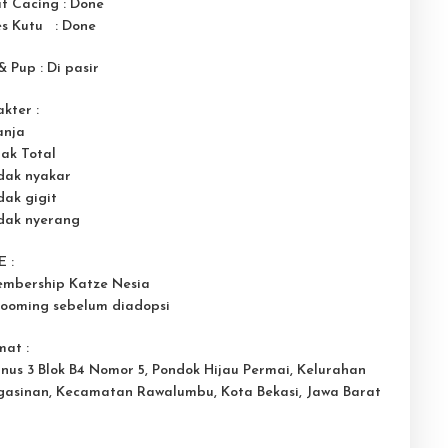
t Cacing : Done
es Kutu : Done
& Pup : Di pasir
kter :
anja
nak Total
idak nyakar
dak gigit
idak nyerang
 :
embership Katze Nesia
rooming sebelum diadopsi
mat :
Pinus 3 Blok B4 Nomor 5, Pondok Hijau Permai, Kelurahan
gasinan, Kecamatan Rawalumbu, Kota Bekasi, Jawa Barat
5