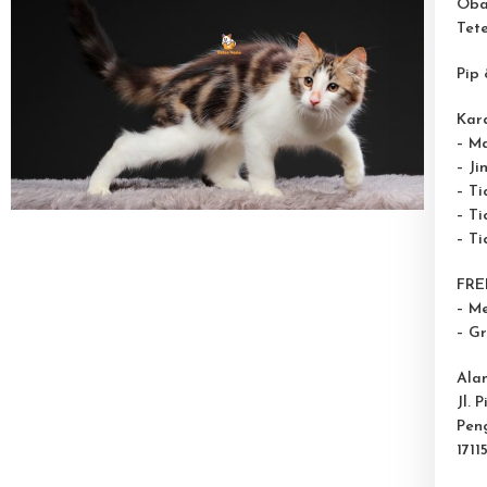
Oba
Tet
Pip 
Kara
– M
– Ji
– T
– Ti
– T
FREE
– M
– G
Ala
Jl. 
Pen
1711