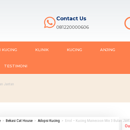
Contact Us
081220000606
 KUCING
KLINIK
KUCING
ANJING
TESTIMONI
an Jantan
e
>
Bekasi Cat House
>
Adopsi Kucing
>
Errol – Kucing Mainecoon Mix 3 Bulan Jant
Ou