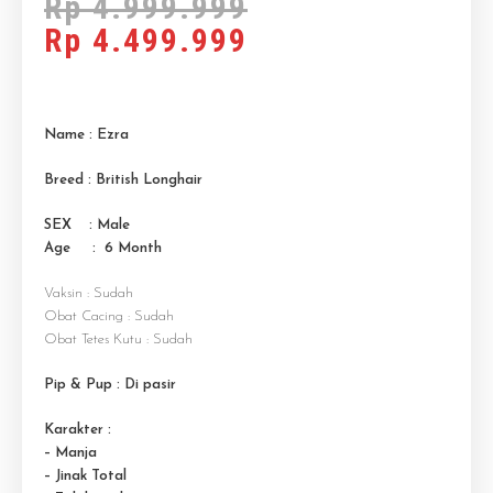
Rp
4.999.999
Rp
4.499.999
Name : Ezra
Breed : British Longhair
SEX : Male
Age : 6 M
onth
Vaksin : Sudah
Obat Cacing : Sudah
Obat Tetes Kutu : Sudah
Pip & Pup : Di pasir
Karakter :
– Manja
– Jinak Total