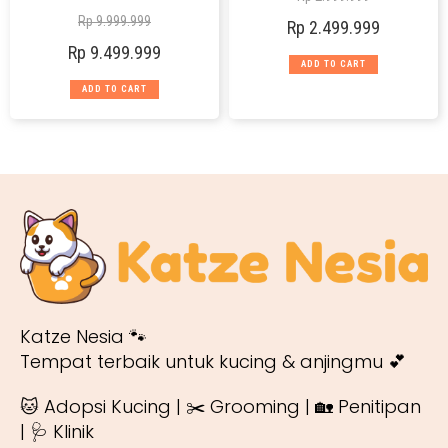
Rp
9.999.999
Rp
2.499.999
Rp
9.499.999
ADD TO CART
ADD TO CART
Katze Nesia 🐾
Tempat terbaik untuk kucing & anjingmu 💕
🐱 Adopsi Kucing | ✂️ Grooming | 🏡 Penitipan
| 🩺 Klinik