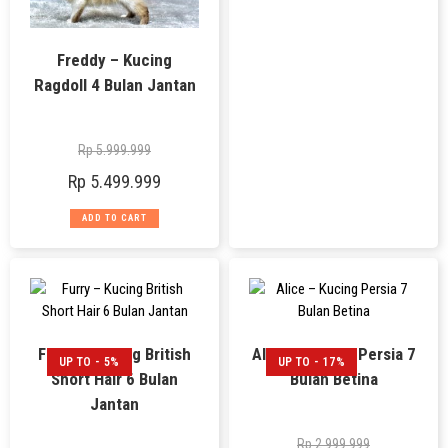
Freddy – Kucing
Ragdoll 4 Bulan Jantan
Rp
5.999.999
Rp
5.499.999
ADD TO CART
Furry – Kucing British
Alice – Kucing Persia 7
UP TO - 5%
UP TO - 17%
Short Hair 6 Bulan
Bulan Betina
Jantan
Rp
2.999.999