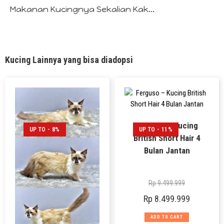
Makanan Kucingnya Sekalian Kak...
Kucing Lainnya yang bisa diadopsi
Ferguso – Kucing
UP TO - 8%
UP TO - 11%
British Short Hair 4
Bulan Jantan
Rp
9.499.999
Rp
8.499.999
ADD TO CART