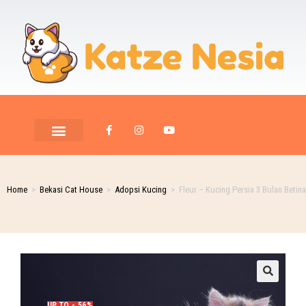
Home
>
Bekasi Cat House
>
Adopsi Kucing
>
Fleur – Kucing Persia 3 Bulan Betina
UP TO - 56%