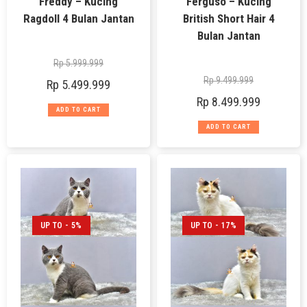
Freddy – Kucing
Ferguso – Kucing
Ragdoll 4 Bulan Jantan
British Short Hair 4
Bulan Jantan
Rp
5.999.999
Rp
9.499.999
Rp
5.499.999
Rp
8.499.999
ADD TO CART
ADD TO CART
UP TO - 5%
UP TO - 17%