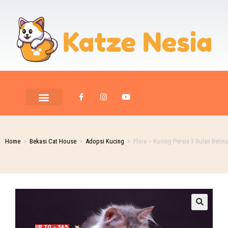
Home
>
Bekasi Cat House
>
Adopsi Kucing
>
Flora – Kucing Persia 3 Bulan Betina
🔍
UP TO - 56%