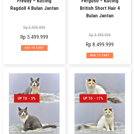
Freddy – Kucing
Ferguso – Kucing
Ragdoll 4 Bulan Jantan
British Short Hair 4
Bulan Jantan
Rp
5.999.999
Rp
9.499.999
Rp
5.499.999
Rp
8.499.999
ADD TO CART
ADD TO CART
UP TO - 5%
UP TO - 17%