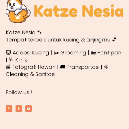
Katze Nesia 🐾
Tempat terbaik untuk kucing & anjingmu 💕
🐱 Adopsi Kucing | ✂️ Grooming | 🏡 Penitipan
| 🩺 Klinik
📸 Fotografi Hewan | 🚚 Transportasi | 🧼
Cleaning & Sanitasi
Follow us !