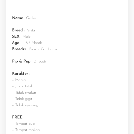
Name
: Gecko
Breed
: Persia
SEX
: Male
Age
: 3.5 Month
Breeder
: Bekasi Cat House
Pip & Pup
: Di pasir
Karakter
:
– Manja
– Jinak Total
– Tidak nyakar
– Tidak gigit
– Tidak nyerang
FREE
:
– Tempat pup
– Tempat makan