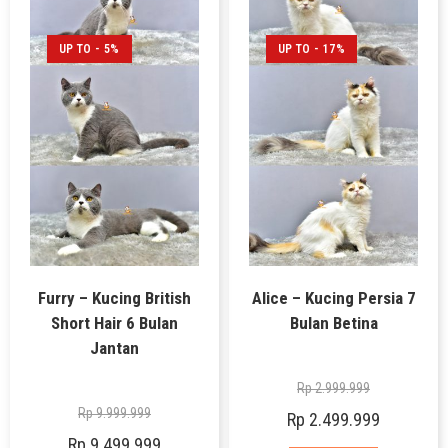
UP TO - 5%
UP TO - 17%
Furry – Kucing British
Alice – Kucing Persia 7
Short Hair 6 Bulan
Bulan Betina
Jantan
Rp
2.999.999
Rp
9.999.999
Rp
2.499.999
Rp
9.499.999