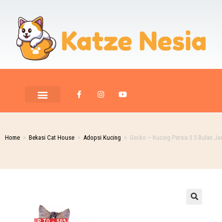
Home
>
Bekasi Cat House
>
Adopsi Kucing
>
Gecko – Kucing Persia 3.5 Bulan Ja
UP TO - 50%