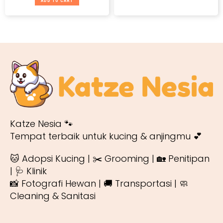
ADD TO CART
Katze Nesia 🐾
Tempat terbaik untuk kucing & anjingmu 💕
🐱 Adopsi Kucing | ✂️ Grooming | 🏡 Penitipan
| 🩺 Klinik
📸 Fotografi Hewan | 🚚 Transportasi | 🧼
Cleaning & Sanitasi