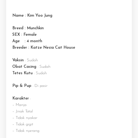
Name : Kim Yoo Jung
Breed : Munchkin
SEX : Female
Age : 4 month
Breeder : Katze Nesia Cat House
Vaksin
: Sudah
Obat Cacing
: Sudah
Tetes Kutu
: Sudah
Pip & Pup
: Di pasir
Karakter
:
– Manja
– Jinak Total
– Tidak nyakar
– Tidak gigit
– Tidak nyerang