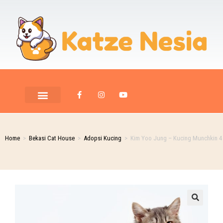
PET ROOM CARE
PET PHOTOGRAPHY
Home
>
Bekasi Cat House
>
Adopsi Kucing
>
Kim Yoo Jung – Kucing Munchkin 4 
🔍