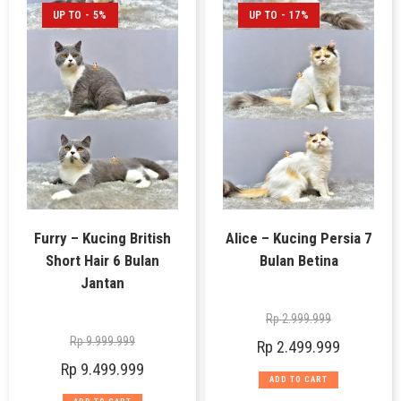
UP TO - 5%
UP TO - 17%
Furry – Kucing British
Alice – Kucing Persia 7
Short Hair 6 Bulan
Bulan Betina
Jantan
Rp
2.999.999
Rp
9.999.999
Rp
2.499.999
Rp
9.499.999
ADD TO CART