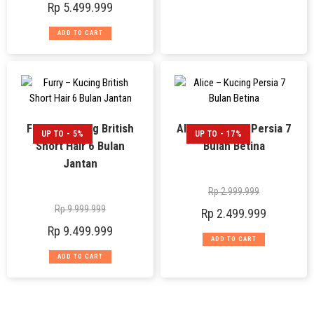
Rp
5.499.999
ADD TO CART
Furry – Kucing British
Alice – Kucing Persia 7
UP TO - 5%
UP TO - 17%
Short Hair 6 Bulan
Bulan Betina
Jantan
Rp
2.999.999
Rp
9.999.999
Rp
2.499.999
Rp
9.499.999
ADD TO CART
ADD TO CART