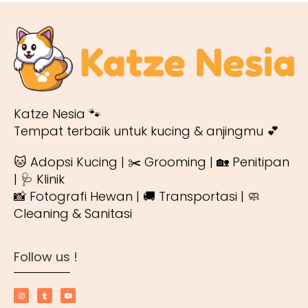
Katze Nesia 🐾
Tempat terbaik untuk kucing & anjingmu 💕
🐱 Adopsi Kucing | ✂️ Grooming | 🏡 Penitipan
| 🩺 Klinik
📸 Fotografi Hewan | 🚚 Transportasi | 🧼
Cleaning & Sanitasi
Follow us !