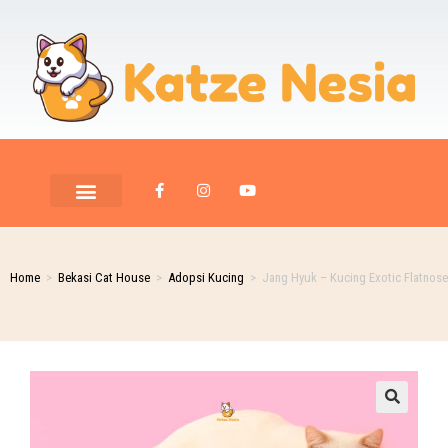
PET ROOM CARE
PET PHOTOGRAPHY
Home
>
Bekasi Cat House
>
Adopsi Kucing
>
Jang Hyuk – Kucing Exotic Flatnose
🔍