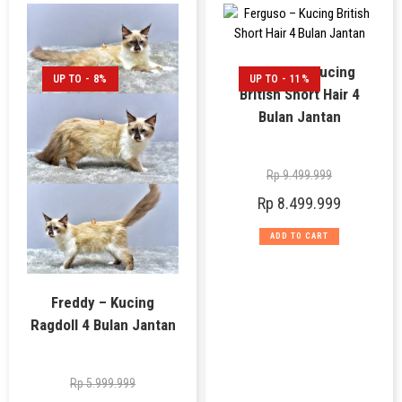
Ferguso – Kucing
UP TO - 8%
UP TO - 11%
British Short Hair 4
Bulan Jantan
Rp
9.499.999
Rp
8.499.999
ADD TO CART
Freddy – Kucing
Ragdoll 4 Bulan Jantan
Rp
5.999.999