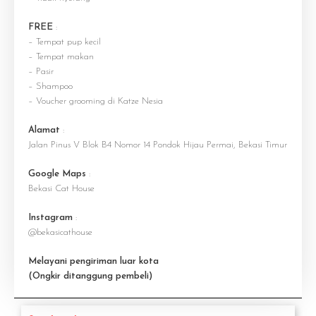
FREE
:
– Tempat pup kecil
– Tempat makan
– Pasir
– Shampoo
– Voucher grooming di Katze Nesia
Alamat
:
Jalan Pinus V Blok B4 Nomor 14 Pondok Hijau Permai, Bekasi Timur
Google Maps
:
Bekasi Cat House
Instagram
:
@bekasicathouse
Melayani pengiriman luar kota
(Ongkir ditanggung pembeli)