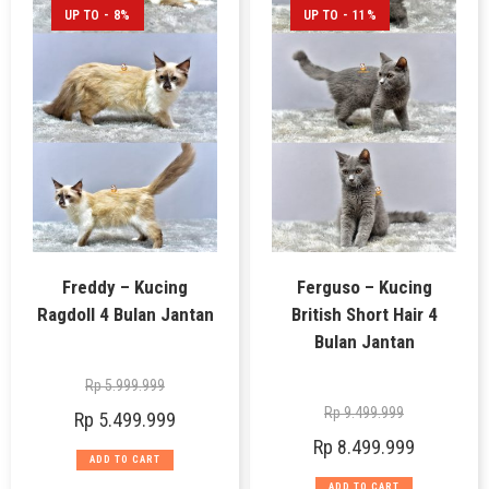
UP TO - 8%
UP TO - 11%
Freddy – Kucing
Ferguso – Kucing
Ragdoll 4 Bulan Jantan
British Short Hair 4
Bulan Jantan
Rp
5.999.999
Rp
9.499.999
Rp
5.499.999
Rp
8.499.999
ADD TO CART
ADD TO CART