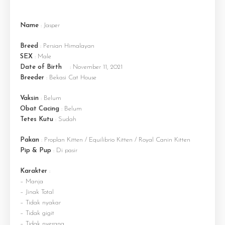
Name
: Jasper
Breed
: Persian Himalayan
SEX
: Male
Date of Birth
: November 11, 2021
Breeder
: Bekasi Cat House
Vaksin
: Belum
Obat Cacing
: Belum
Tetes Kutu
: Sudah
Pakan
: Proplan Kitten / Equilibrio Kitten / Royal Canin Kitten
Pip & Pup
: Di pasir
Karakter
:
– Manja
– Jinak Total
– Tidak nyakar
– Tidak gigit
– Tidak nyerang