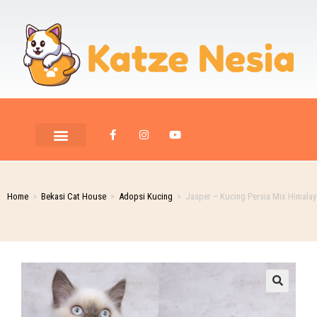
Home
>
Bekasi Cat House
>
Adopsi Kucing
>
Jasper – Kucing Persia Mix Himalay