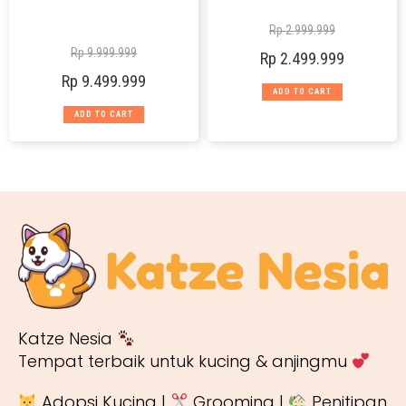
Rp
2.999.999
Rp
9.999.999
Rp
2.499.999
Rp
9.499.999
ADD TO CART
ADD TO CART
Katze Nesia
Tempat terbaik untuk kucing & anjingmu
Adopsi Kucing |
Grooming |
Penitipan