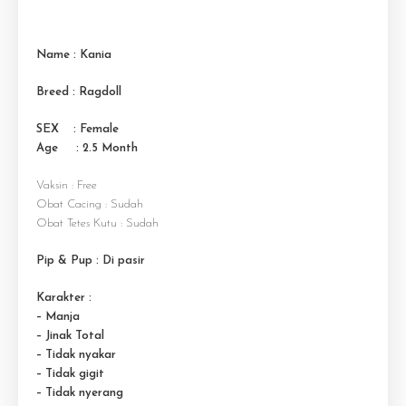
Name : Kania
Breed : Ragdoll
SEX : Female
Age : 2.5 M
onth
Vaksin : Free
Obat Cacing : Sudah
Obat Tetes Kutu : Sudah
Pip & Pup : Di pasir
Karakter :
– Manja
– Jinak Total
– Tidak nyakar
– Tidak gigit
– Tidak nyerang