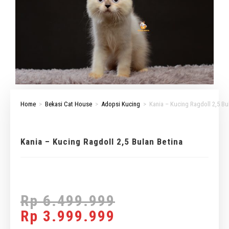
Home
>
Bekasi Cat House
>
Adopsi Kucing
>
Kania – Kucing Ragdoll 2,5 Bu
Kania – Kucing Ragdoll 2,5 Bulan Betina
Rp
6.499.999
Rp
3.999.999