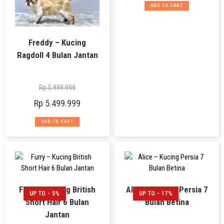
ADD TO CART
Freddy – Kucing
Ragdoll 4 Bulan Jantan
Rp
5.999.999
Rp
5.499.999
ADD TO CART
Furry – Kucing British
Alice – Kucing Persia 7
UP TO - 5%
UP TO - 17%
Short Hair 6 Bulan
Bulan Betina
Jantan