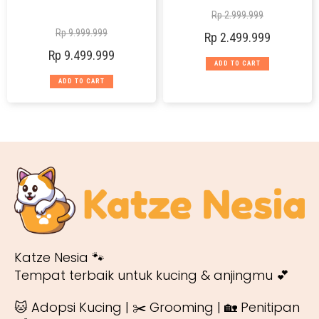
Rp
2.999.999
Rp
9.999.999
Rp
2.499.999
Rp
9.499.999
ADD TO CART
ADD TO CART
Katze Nesia 🐾
Tempat terbaik untuk kucing & anjingmu 💕
🐱 Adopsi Kucing | ✂️ Grooming | 🏡 Penitipan