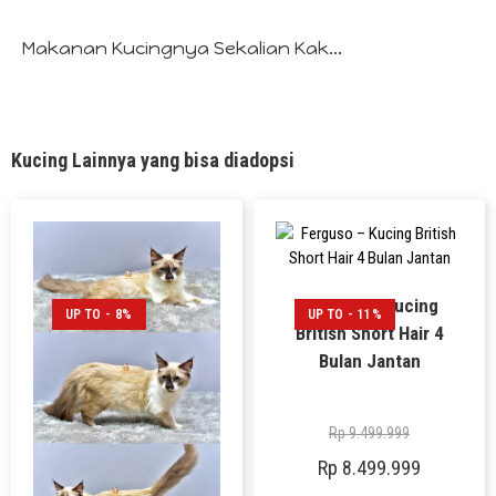
Makanan Kucingnya Sekalian Kak...
Kucing Lainnya yang bisa diadopsi
Ferguso – Kucing
UP TO - 8%
UP TO - 11%
British Short Hair 4
Bulan Jantan
Rp
9.499.999
Rp
8.499.999