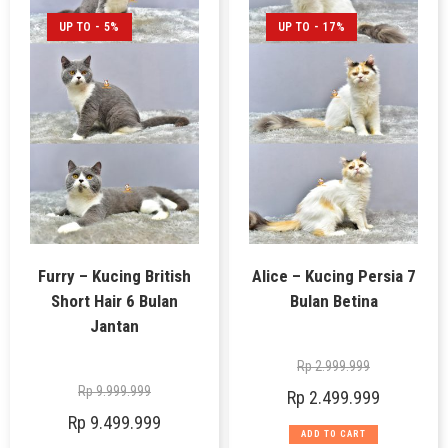
UP TO - 5%
UP TO - 17%
Furry – Kucing British
Alice – Kucing Persia 7
Short Hair 6 Bulan
Bulan Betina
Jantan
Rp
2.999.999
Rp
9.999.999
Rp
2.499.999
Rp
9.499.999
ADD TO CART