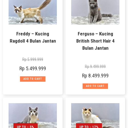
Freddy – Kucing
Ferguso – Kucing
Ragdoll 4 Bulan Jantan
British Short Hair 4
Bulan Jantan
Rp
5.999.999
Rp
9.499.999
Rp
5.499.999
Rp
8.499.999
ADD TO CART
ADD TO CART
UP TO - 5%
UP TO - 17%