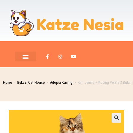
Home
>
Bekasi Cat House
>
Adopsi Kucing
>
Kim Jennie – Kucing Persia 3 Bulan 