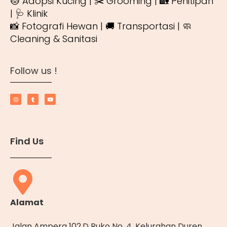
🐱 Adopsi Kucing | ✂️ Grooming | 🏡 Penitipan
| 🩺 Klinik
📸 Fotografi Hewan | 🚚 Transportasi | 🧼
Cleaning & Sanitasi
Follow us !
Find Us
Alamat
Jalan Ampera 102.D Ruko No. 4, Kelurahan Duren