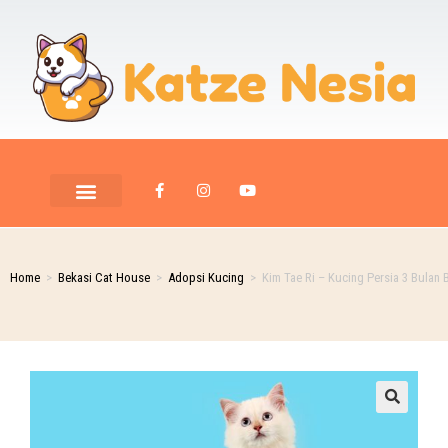
PET ROOM CARE
PET PHOTOGRAPHY
Home
>
Bekasi Cat House
>
Adopsi Kucing
>
Kim Tae Ri – Kucing Persia 3 Bulan 
🔍