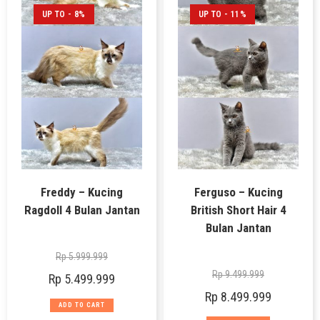
UP TO - 8%
UP TO - 11%
Freddy – Kucing
Ferguso – Kucing
Ragdoll 4 Bulan Jantan
British Short Hair 4
Bulan Jantan
Rp
5.999.999
Rp
9.499.999
Rp
5.499.999
Rp
8.499.999
ADD TO CART