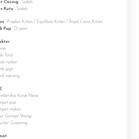
t Cacing
: Sudah
es Kutu
: Sudah
an
: Proplan Kitten / Equilibrio Kitten / Royal Canin Kitten
 & Pup
: Di pasir
akter
:
nja
ak Total
dak nyakar
ak gigit
dak nyerang
E
:
mbership Katze Nesia
mpat pup
mpat makan
sir Gumpal Wangi
ucher Grooming
mat
: