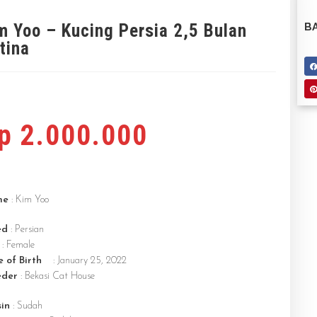
m Yoo – Kucing Persia 2,5 Bulan
BA
tina
p
2.000.000
me
: Kim Yoo
ed
: Persian
: Female
 of Birth
: January 25, 2022
eder
: Bekasi Cat House
in
: Sudah