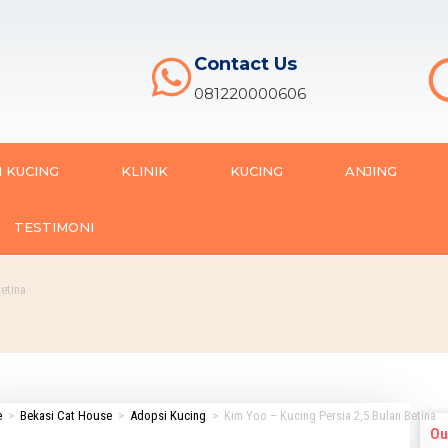
Contact Us
081220000606
 KUCING
KLINIK
KUCING
ANJING
TESTIMONI
etina
e
>
Bekasi Cat House
>
Adopsi Kucing
>
Kim Yoo – Kucing Persia 2,5 Bulan Betina
Ou