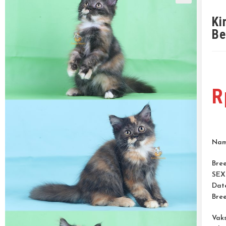
🔍
Ki
Be
R
Na
Bre
SEX
Date
Bre
Vaks