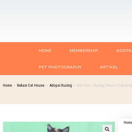
HOME
MEMBERSHIP
ADOPSI
PET PHOTOGRAPHY
ARTIKEL
Home
>
Bekasi Cat House
>
Adopsi Kucing
>
Kim Yoo – Kucing Persia 2,5 Bulan B
Hom