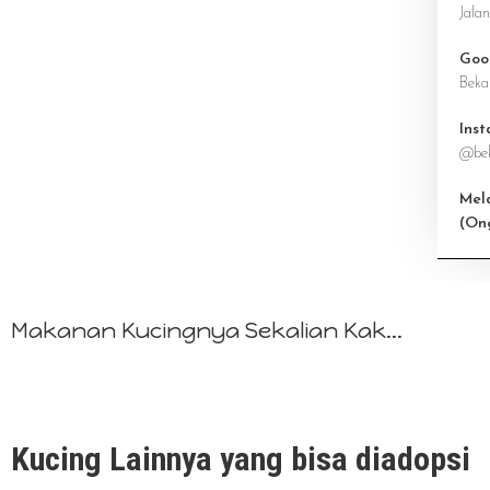
Jala
Goo
Beka
Ins
@bek
Mel
(On
Makanan Kucingnya Sekalian Kak...
Kucing Lainnya yang bisa diadopsi