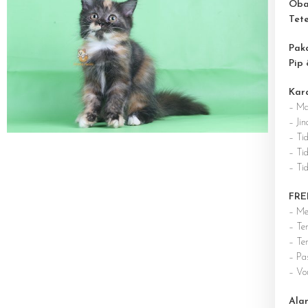
Oba
Tet
Pak
Pip
Kar
– Ma
– Jin
– Ti
– Tid
– Ti
FRE
– Me
– Te
– Te
– Pa
– Vo
Ala