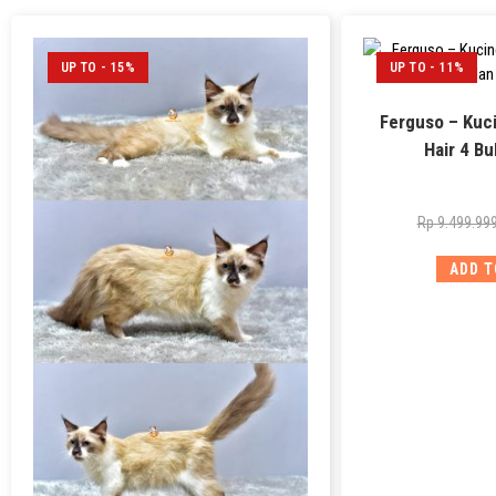
UP TO - 15%
UP TO - 11%
Ferguso – Kuci
Hair 4 Bu
Rp
9.499.99
ADD T