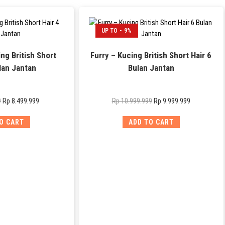
UP TO - 9%
ng British Short
Furry – Kucing British Short Hair 6
lan Jantan
Bulan Jantan
Rp
8.499.999
Rp
9.999.999
9
Rp
10.999.999
O CART
ADD TO CART