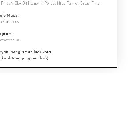
n Pinus V Blok B4 Nomor 14 Pondok Hijau Permai, Bekasi Timur
gle Maps
:
si Cat House
tagram
:
asicathouse
ayani pengiriman luar kota
gkir ditanggung pembeli)