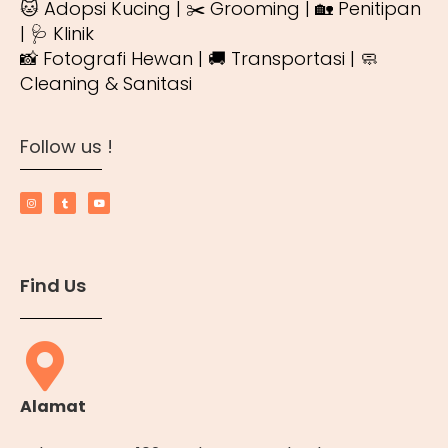
🐱 Adopsi Kucing | ✂️ Grooming | 🏡 Penitipan
| 🩺 Klinik
📸 Fotografi Hewan | 🚚 Transportasi | 🧼
Cleaning & Sanitasi
Follow us !
Find Us
Alamat