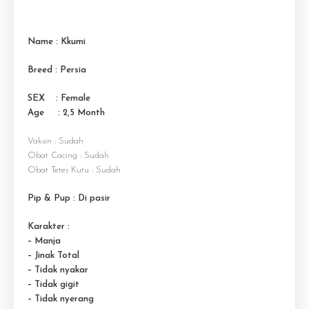
Name : Kkumi
Breed : Persia
SEX : Female
Age : 2,5 M
onth
Vaksin : Sudah
Obat Cacing : Sudah
Obat Tetes Kutu : Sudah
Pip & Pup : Di pasir
Karakter :
– Manja
– Jinak Total
– Tidak nyakar
– Tidak gigit
– Tidak nyerang