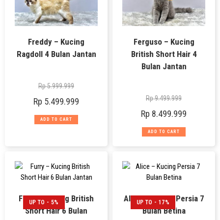
Freddy – Kucing
Ferguso – Kucing
Ragdoll 4 Bulan Jantan
British Short Hair 4
Bulan Jantan
Rp
5.999.999
Rp
9.499.999
Rp
5.499.999
Rp
8.499.999
ADD TO CART
ADD TO CART
Furry – Kucing British
Alice – Kucing Persia 7
UP TO - 5%
UP TO - 17%
Short Hair 6 Bulan
Bulan Betina