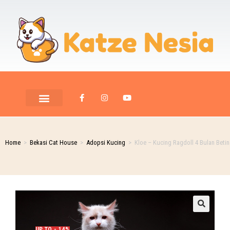
Home
>
Bekasi Cat House
>
Adopsi Kucing
>
Kloe – Kucing Ragdoll 4 Bulan Betin
UP TO - 14%