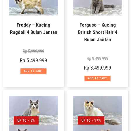
Freddy – Kucing
Ferguso – Kucing
Ragdoll 4 Bulan Jantan
British Short Hair 4
Bulan Jantan
Rp
5.999.999
Rp
9.499.999
Rp
5.499.999
Rp
8.499.999
ADD TO CART
ADD TO CART
UP TO - 5%
UP TO - 17%