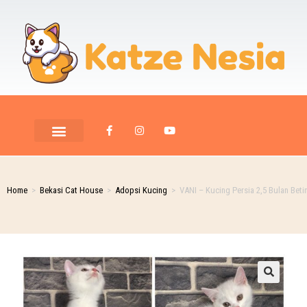
Home
>
Bekasi Cat House
>
Adopsi Kucing
>
VANI – Kucing Persia 2,5 Bulan Beti
🔍