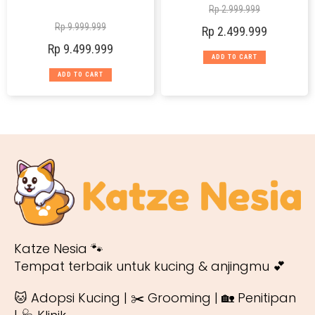
Rp
2.999.999
Rp
9.999.999
Rp
2.499.999
Rp
9.499.999
ADD TO CART
ADD TO CART
Katze Nesia 🐾
Tempat terbaik untuk kucing & anjingmu 💕
🐱 Adopsi Kucing | ✂️ Grooming | 🏡 Penitipan