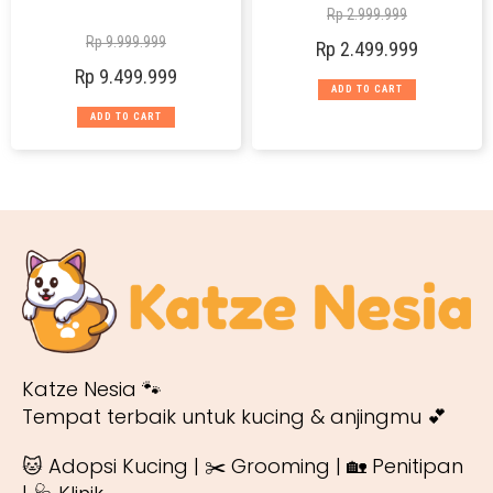
Rp
2.999.999
Rp
9.999.999
Rp
2.499.999
Rp
9.499.999
ADD TO CART
ADD TO CART
Katze Nesia 🐾
Tempat terbaik untuk kucing & anjingmu 💕
🐱 Adopsi Kucing | ✂️ Grooming | 🏡 Penitipan