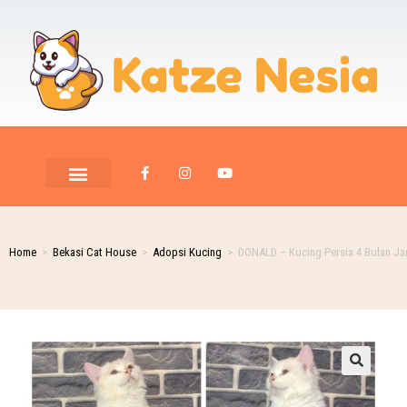
PET ROOM CARE
PET PHOTOGRAPHY
Home
>
Bekasi Cat House
>
Adopsi Kucing
>
DONALD – Kucing Persia 4 Bulan Ja
🔍