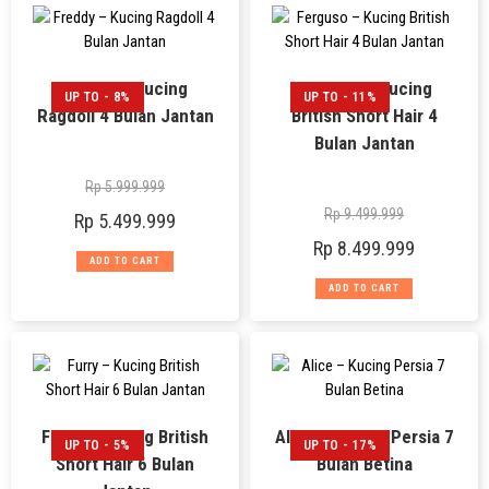
Freddy – Kucing
Ferguso – Kucing
UP TO - 8%
UP TO - 11%
Ragdoll 4 Bulan Jantan
British Short Hair 4
Bulan Jantan
Rp
5.999.999
Rp
9.499.999
Rp
5.499.999
Rp
8.499.999
ADD TO CART
ADD TO CART
Furry – Kucing British
Alice – Kucing Persia 7
UP TO - 5%
UP TO - 17%
Short Hair 6 Bulan
Bulan Betina