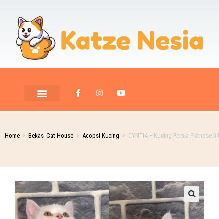
Home
>
Bekasi Cat House
>
Adopsi Kucing
>
CYNTIA – Kucing Persia Flatnose 3 
🔍