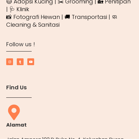
🐱 Adopsi Kucing | ✂️ Grooming | 🏡 Penitipan
| 🩺 Klinik
📸 Fotografi Hewan | 🚚 Transportasi | 🧼
Cleaning & Sanitasi
Follow us !
Find Us
Alamat