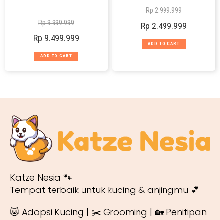
Rp
2.999.999
Rp
9.999.999
Rp
2.499.999
Rp
9.499.999
ADD TO CART
ADD TO CART
Katze Nesia 🐾
Tempat terbaik untuk kucing & anjingmu 💕
🐱 Adopsi Kucing | ✂️ Grooming | 🏡 Penitipan