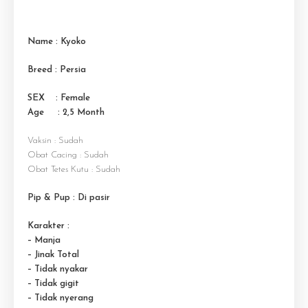
Name : Kyoko
Breed : Persia
SEX : Female
Age : 2,5 M
onth
Vaksin : Sudah
Obat Cacing : Sudah
Obat Tetes Kutu : Sudah
Pip & Pup : Di pasir
Karakter :
– Manja
– Jinak Total
– Tidak nyakar
– Tidak gigit
– Tidak nyerang