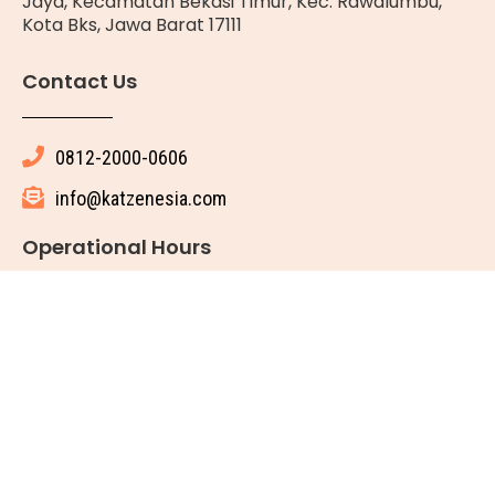
Jaya, Kecamatan Bekasi Timur, Kec. Rawalumbu,
Kota Bks, Jawa Barat 17111
Contact Us
0812-2000-0606
info@katzenesia.com
Operational Hours
Setiap Hari : 08.00 WIB - 19.00 WIB
© 2025 All rights reserved
Made with ❤ by Katze Nesia