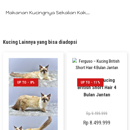
Makanan Kucingnya Sekalian Kak...
Kucing Lainnya yang bisa diadopsi
Ferguso – Kucing
UP TO - 8%
UP TO - 11%
British Short Hair 4
Bulan Jantan
Rp
9.499.999
Rp
8.499.999