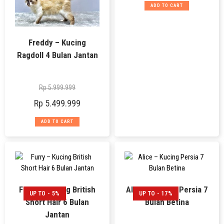
ADD TO CART
Freddy – Kucing
Ragdoll 4 Bulan Jantan
Rp
5.999.999
Rp
5.499.999
ADD TO CART
Furry – Kucing British
Alice – Kucing Persia 7
UP TO - 5%
UP TO - 17%
Short Hair 6 Bulan
Bulan Betina
Jantan