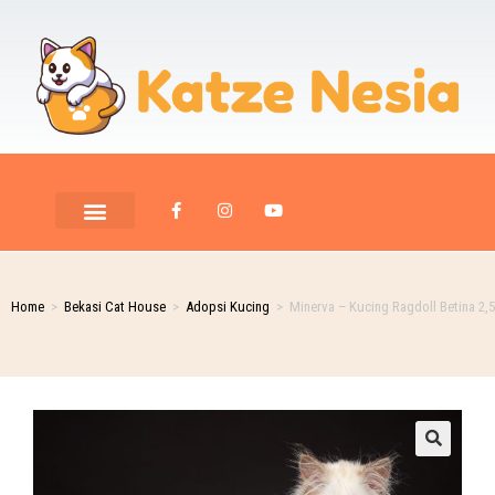
Home
>
Bekasi Cat House
>
Adopsi Kucing
>
Minerva – Kucing Ragdoll Betina 2,
🔍