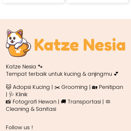
Katze Nesia 🐾
Tempat terbaik untuk kucing & anjingmu 💕
🐱 Adopsi Kucing | ✂️ Grooming | 🏡 Penitipan
| 🩺 Klinik
📸 Fotografi Hewan | 🚚 Transportasi | 🧼
Cleaning & Sanitasi
Follow us !