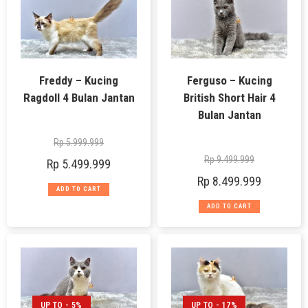
Freddy – Kucing
Ferguso – Kucing
Ragdoll 4 Bulan Jantan
British Short Hair 4
Bulan Jantan
Rp
5.999.999
Rp
9.499.999
Rp
5.499.999
Rp
8.499.999
ADD TO CART
ADD TO CART
UP TO - 5%
UP TO - 17%