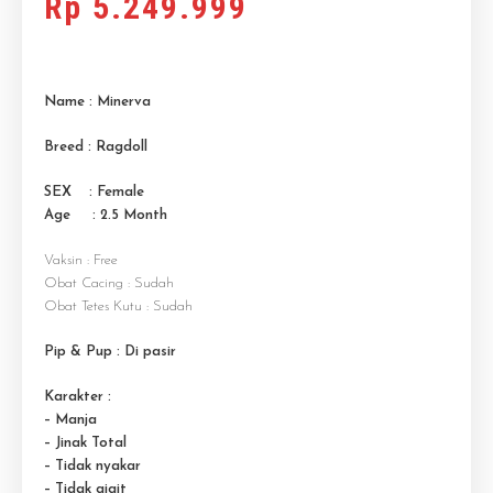
Rp
5.249.999
Name : Minerva
Breed : Ragdoll
SEX : Female
Age : 2.5 M
onth
Vaksin : Free
Obat Cacing : Sudah
Obat Tetes Kutu : Sudah
Pip & Pup : Di pasir
Karakter :
– Manja
– Jinak Total
– Tidak nyakar
– Tidak gigit