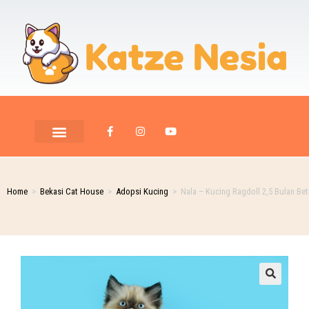
Home
>
Bekasi Cat House
>
Adopsi Kucing
>
Nala – Kucing Ragdoll 2,5 Bulan Bet