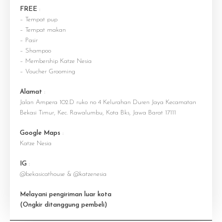
FREE
:
– Tempat pup
– Tempat makan
– Pasir
– Shampoo
– Membership Katze Nesia
– Voucher Grooming
Alamat
:
Jalan Ampera 102.D ruko no 4 Kelurahan Duren Jaya Kecamatan
Bekasi Timur, Kec. Rawalumbu, Kota Bks, Jawa Barat 17111
Google Maps
:
Katze Nesia
IG
:
@bekasicathouse & @katzenesia
Melayani pengiriman luar kota
(Ongkir ditanggung pembeli)