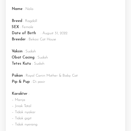
Name
: Nala
Breed
: Ragdoll
SEX
: Female
Date of Birth
: August 31, 2022
Breeder
: Bekasi Cat House
Vaksin
: Sudah
Obat Cacing
: Sudah
Tetes Kutu
: Sudah
Pakan
: Royal Canin Mother & Baby Cat
Pip & Pup
: Di pasir
Karakter
:
– Manja
– Jinak Total
– Tidak nyakar
– Tidak gigit
– Tidak nyerang