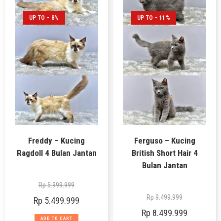
UP TO - 8%
UP TO - 11%
Freddy – Kucing
Ferguso – Kucing
Ragdoll 4 Bulan Jantan
British Short Hair 4
Bulan Jantan
Rp
5.999.999
Rp
9.499.999
Rp
5.499.999
Rp
8.499.999
ADD TO CART