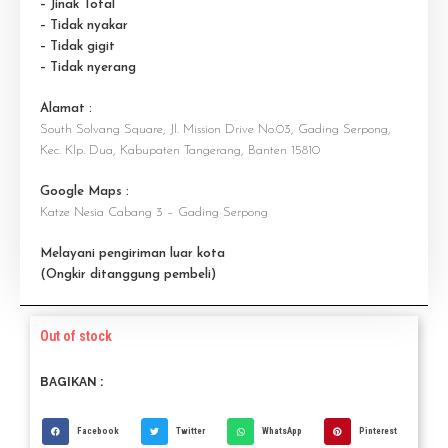
– Jinak Total
– Tidak nyakar
– Tidak gigit
– Tidak nyerang
Alamat :
South Solvang Square, Jl. Mission Drive No.03, Gading Serpong,
Kec. Klp. Dua, Kabupaten Tangerang, Banten 15810
Google Maps :
Katze Nesia Cabang 3 – Gading Serpong
Melayani pengiriman luar kota
(Ongkir ditanggung pembeli)
Out of stock
BAGIKAN :
Facebook
Twitter
WhatsApp
Pinterest