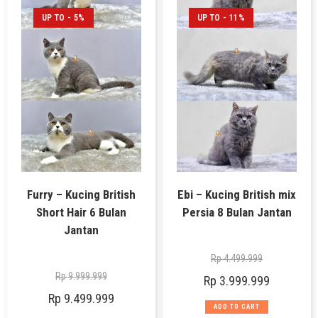
UP TO - 5%
UP TO - 11%
Furry – Kucing British
Ebi – Kucing British mix
Short Hair 6 Bulan
Persia 8 Bulan Jantan
Jantan
Rp
4.499.999
Rp
9.999.999
Rp
3.999.999
Rp
9.499.999
ADD TO CART