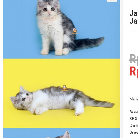
Ja
Ja
R
R
Na
Bre
SEX
Date
Bre