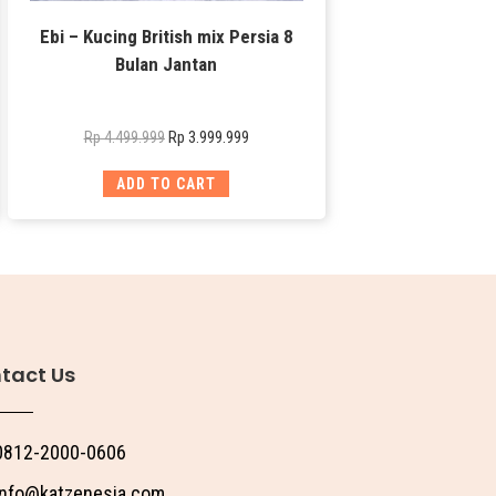
Ebi – Kucing British mix Persia 8
Bulan Jantan
Rp
3.999.999
Rp
4.499.999
ADD TO CART
tact Us
0812-2000-0606
info@katzenesia.com