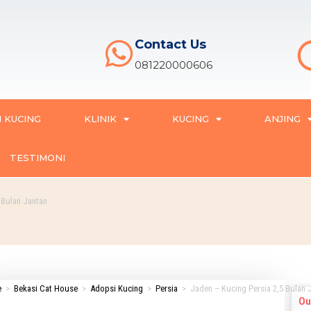
Contact Us
081220000606
 KUCING
KLINIK
KUCING
ANJING
TESTIMONI
 Bulan Jantan
e
>
Bekasi Cat House
>
Adopsi Kucing
>
Persia
>
Jaden – Kucing Persia 2,5 Bulan 
Ou