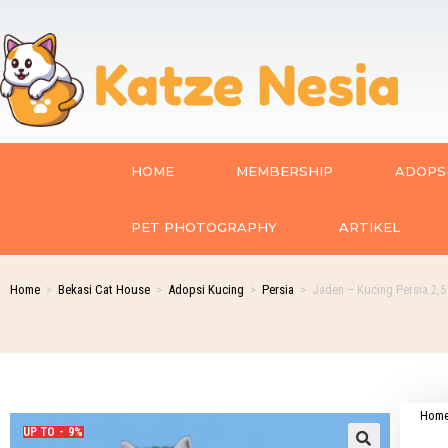
HOME
MEMBERSHIP
ADOPSI
PET PHOTOGRAPHY
ARTIKEL
Home
>
Bekasi Cat House
>
Adopsi Kucing
>
Persia
>
Jaden – Kucing Persia 2,5
Hom
UP TO - 9%