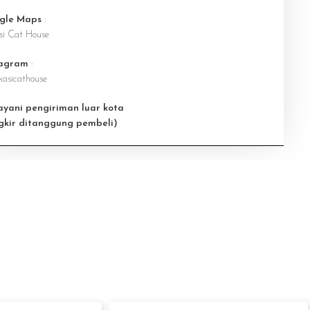
gle Maps
:
si Cat House
tagram
:
asicathouse
ayani pengiriman luar kota
gkir ditanggung pembeli)