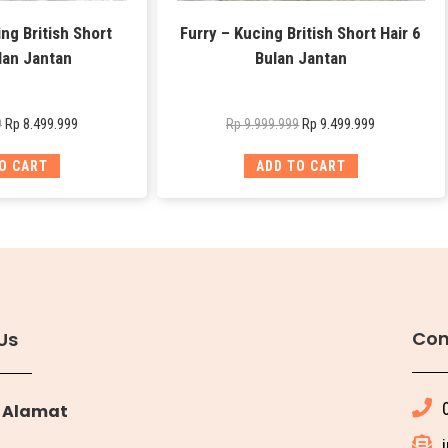
ng British Short
Furry – Kucing British Short Hair 6
lan Jantan
Bulan Jantan
Rp
8.499.999
Rp
9.499.999
9
Rp
9.999.999
O CART
ADD TO CART
Con
Us
Alamat