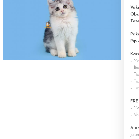
Vaks
Oba
Tet
Pak
Pip
Kar
– Ma
– Jin
– Ti
– Tid
– Ti
FRE
– Me
– Vo
Ala
Jala