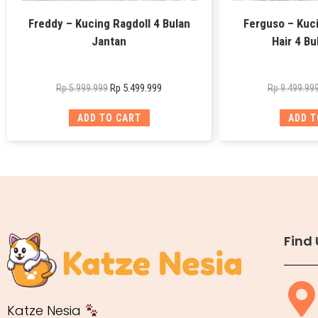
Freddy – Kucing Ragdoll 4 Bulan
Ferguso – Kuci
Jantan
Hair 4 Bu
Rp
5.499.999
Rp
5.999.999
Rp
9.499.99
ADD TO CART
ADD T
Find 
Katze Nesia