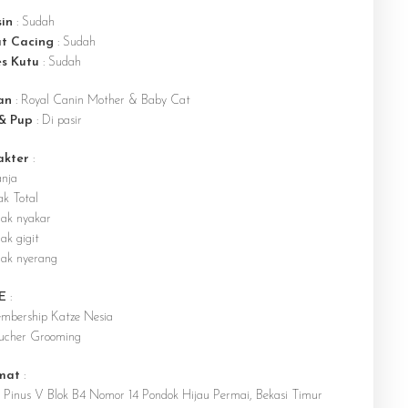
in
: Sudah
t Cacing
: Sudah
es Kutu
: Sudah
an
: Royal Canin Mother & Baby Cat
 & Pup
: Di pasir
akter
:
nja
ak Total
dak nyakar
ak gigit
dak nyerang
E
:
mbership Katze Nesia
ucher Grooming
mat
:
n Pinus V Blok B4 Nomor 14 Pondok Hijau Permai, Bekasi Timur