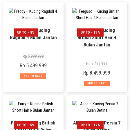
Freddy – Kucing
Ferguso – Kucing
UP TO - 8%
UP TO - 11%
Ragdoll 4 Bulan Jantan
British Short Hair 4
Bulan Jantan
Rp
5.999.999
Rp
9.499.999
Rp
5.499.999
Rp
8.499.999
ADD TO CART
ADD TO CART
Furry – Kucing British
Alice – Kucing Persia 7
UP TO - 5%
UP TO - 17%
Short Hair 6 Bulan
Bulan Betina