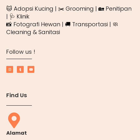
🐱 Adopsi Kucing | ✂️ Grooming | 🏡 Penitipan
| 🩺 Klinik
📸 Fotografi Hewan | 🚚 Transportasi | 🧼
Cleaning & Sanitasi
Follow us !
Find Us
Alamat