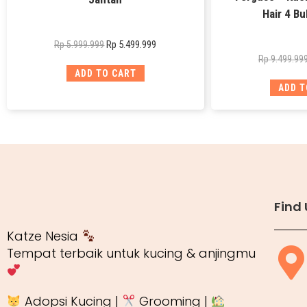
Hair 4 Bu
Rp
5.499.999
Rp
5.999.999
Rp
9.499.99
ADD TO CART
ADD T
Find 
Katze Nesia
Tempat terbaik untuk kucing & anjingmu
Adopsi Kucing |
Grooming |