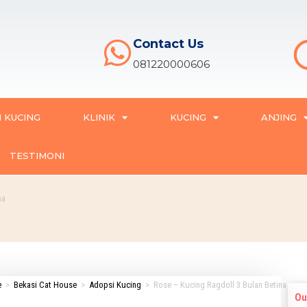
Contact Us
081220000606
 KUCING
KLINIK
KUCING
ANJING
TESTIMONI
na
e
>
Bekasi Cat House
>
Adopsi Kucing
>
Rose – Kucing Ragdoll 3 Bulan Betina
Ou