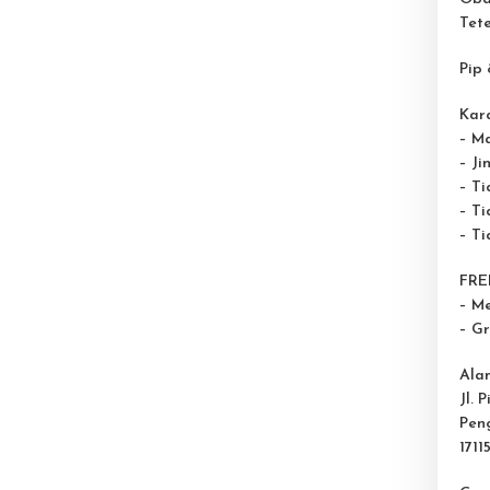
Tete
Pip 
Kara
– M
– Ji
– T
– Ti
– T
FREE
– M
– G
Ala
Jl. 
Pen
1711