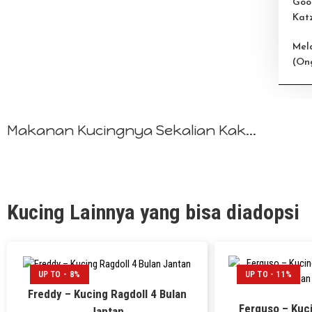
Goo
Kat
Mel
(On
Makanan Kucingnya Sekalian Kak...
Kucing Lainnya yang bisa diadopsi
UP TO - 8%
UP TO - 11%
Freddy – Kucing Ragdoll 4 Bulan
Ferguso – Kuci
Jantan