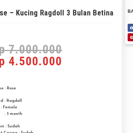
se – Kucing Ragdoll 3 Bulan Betina
BA
p
7.000.000
p
4.500.000
e : Rose
d : Ragdoll
 : Female
 : 3 month
in : Sudah
t Cacing : Sudah