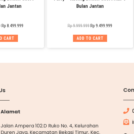
lan Jantan
Bulan Jantan
Rp
8.499.999
Rp
9.499.999
9
Rp
9.999.999
O CART
ADD TO CART
Con
Us
Alamat
Jalan Ampera 102.D Ruko No. 4, Kelurahan
Duren Jaya, Kecamatan Bekasi Timur, Kec.