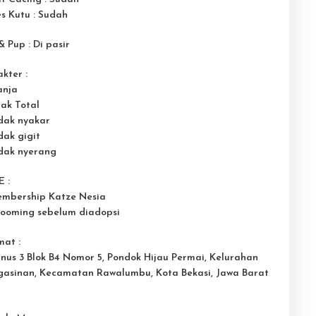
s Kutu : Sudah
& Pup : Di pasir
kter :
anja
nak Total
idak nyakar
dak gigit
idak nyerang
 :
embership Katze Nesia
rooming sebelum diadopsi
mat :
Pinus 3 Blok B4 Nomor 5, Pondok Hijau Permai, Kelurahan
gasinan, Kecamatan Rawalumbu, Kota Bekasi, Jawa Barat
5