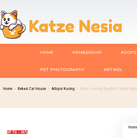
HOME
MEMBERSHIP
ADOPSI
PET PHOTOGRAPHY
ARTIKEL
Home
>
Bekasi Cat House
>
Adopsi Kucing
>
Rose – Kucing Ragdoll 3 Bulan Beti
Hom
UP TO - 36%