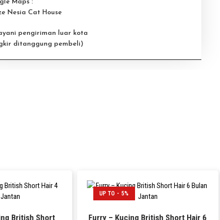
gle Maps :
ze Nesia Cat House
ayani pengiriman luar kota
gkir ditanggung pembeli)
UP TO - 5%
ng British Short
Furry – Kucing British Short Hair 6