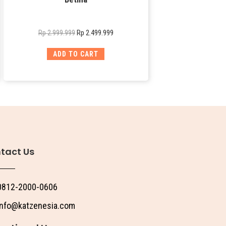
Rp
2.499.999
Rp
2.999.999
ADD TO CART
tact Us
0812-2000-0606
info@katzenesia.com