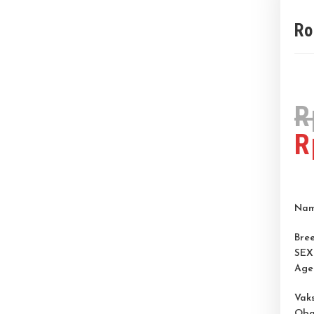
Ro
R
R
Nam
Bree
SEX
Age
Vaks
Oba