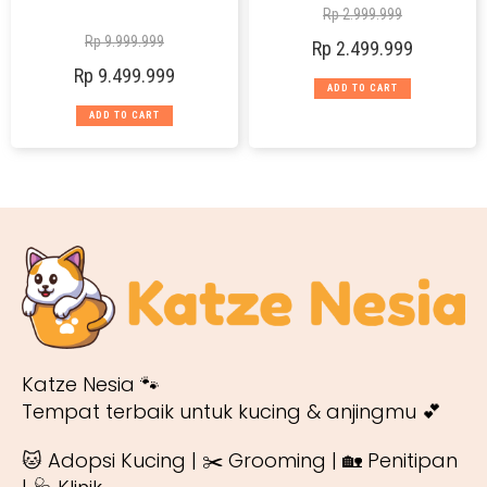
Rp
2.999.999
Rp
9.999.999
Rp
2.499.999
Rp
9.499.999
ADD TO CART
ADD TO CART
Katze Nesia 🐾
Tempat terbaik untuk kucing & anjingmu 💕
🐱 Adopsi Kucing | ✂️ Grooming | 🏡 Penitipan