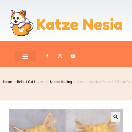
PET ROOM CARE
PET PHOTOGRAPHY
Home
>
Bekasi Cat House
>
Adopsi Kucing
>
Sasha – Kucing Persia 2,5 Bulan Bet
🔍