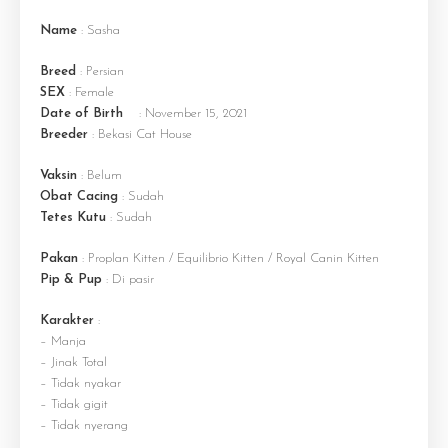
Name
: Sasha
Breed
: Persian
SEX
: Female
Date of Birth
: November 15, 2021
Breeder
: Bekasi Cat House
Vaksin
: Belum
Obat Cacing
: Sudah
Tetes Kutu
: Sudah
Pakan
: Proplan Kitten / Equilibrio Kitten / Royal Canin Kitten
Pip & Pup
: Di pasir
Karakter
:
– Manja
– Jinak Total
– Tidak nyakar
– Tidak gigit
– Tidak nyerang