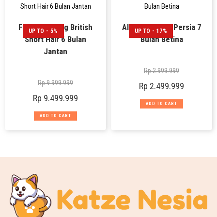
Furry – Kucing British
Alice – Kucing Persia 7
UP TO - 5%
UP TO - 17%
Short Hair 6 Bulan
Bulan Betina
Jantan
Rp
2.999.999
Rp
9.999.999
Rp
2.499.999
Rp
9.499.999
ADD TO CART
ADD TO CART