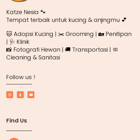
Katze Nesia 🐾
Tempat terbaik untuk kucing & anjingmu 💕
🐱 Adopsi Kucing | ✂️ Grooming | 🏡 Penitipan
| 🩺 Klinik
📸 Fotografi Hewan | 🚚 Transportasi | 🧼
Cleaning & Sanitasi
Follow us !
Find Us