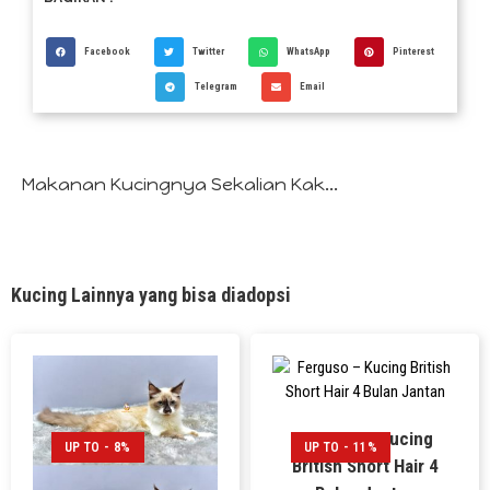
Facebook
Twitter
WhatsApp
Pinterest
Telegram
Email
Makanan Kucingnya Sekalian Kak...
Kucing Lainnya yang bisa diadopsi
Ferguso – Kucing
UP TO - 8%
UP TO - 11%
British Short Hair 4