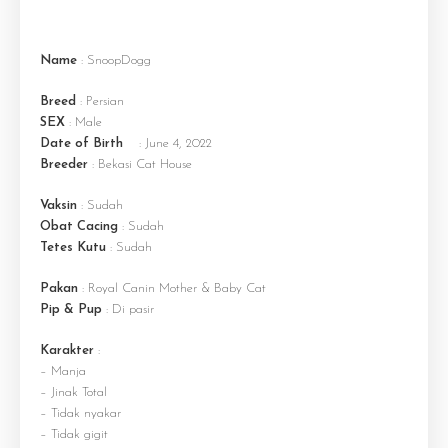
Name
: SnoopDogg
Breed
: Persian
SEX
: Male
Date of Birth
: June 4, 2022
Breeder
: Bekasi Cat House
Vaksin
: Sudah
Obat Cacing
: Sudah
Tetes Kutu
: Sudah
Pakan
: Royal Canin Mother & Baby Cat
Pip & Pup
: Di pasir
Karakter
:
– Manja
– Jinak Total
– Tidak nyakar
– Tidak gigit