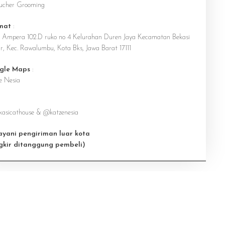
ucher Grooming
mat
:
n Ampera 102.D ruko no 4 Kelurahan Duren Jaya Kecamatan Bekasi
r, Kec. Rawalumbu, Kota Bks, Jawa Barat 17111
gle Maps
:
e Nesia
asicathouse & @katzenesia
ayani pengiriman luar kota
gkir ditanggung pembeli)