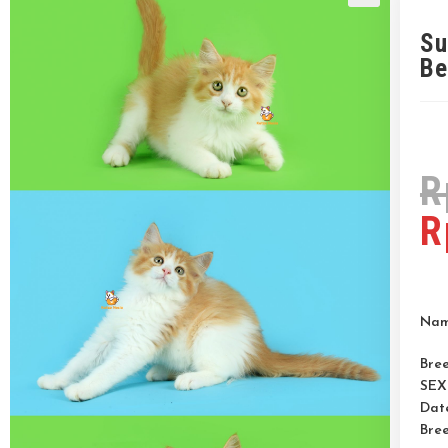
Su
Be
R
R
Na
Bre
SEX
Date
Bre