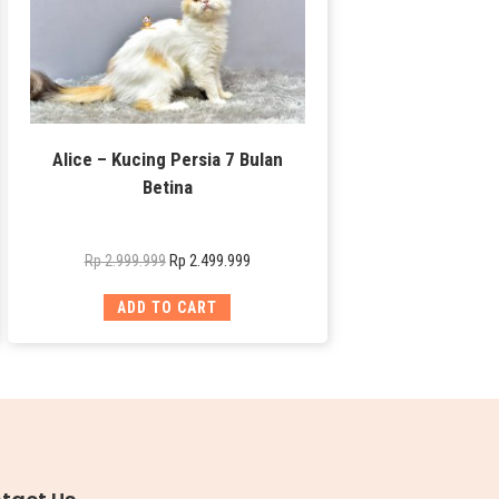
Alice – Kucing Persia 7 Bulan
Betina
Rp
2.499.999
Rp
2.999.999
ADD TO CART