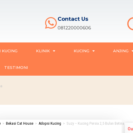
Contact Us
081220000606
 KUCING
KLINIK
KUCING
ANJING
TESTIMONI
na
e
>
Bekasi Cat House
>
Adopsi Kucing
>
Suzy – Kucing Persia 2,5 Bulan Betina
Ou