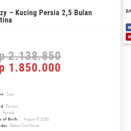
zy – Kucing Persia 2,5 Bulan
BA
tina
p
2.138.850
p
1.850.000
me
: Suzy
ed
: Persian
: Female
 of Birth
: August 8, 2022
eder
: Bekasi Cat House