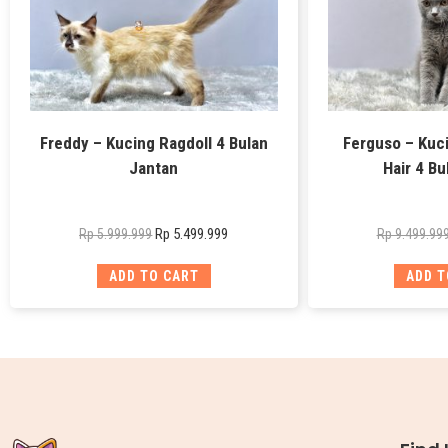
Freddy – Kucing Ragdoll 4 Bulan
Ferguso – Kuci
Jantan
Hair 4 Bu
Rp
5.499.999
Rp
5.999.999
Rp
9.499.99
ADD TO CART
ADD T