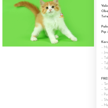
Vaks
Oba
Tet
Pak
Pip
Kar
– Ma
– Jin
– Ti
– Tid
– Ti
FRE
– Te
– Te
– Pas
– Sh
– Me