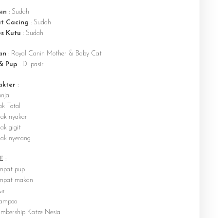
in
: Sudah
t Cacing
: Sudah
es Kutu
: Sudah
an
: Royal Canin Mother & Baby Cat
 & Pup
: Di pasir
akter
:
nja
ak Total
dak nyakar
ak gigit
dak nyerang
E
:
mpat pup
mpat makan
ir
ampoo
mbership Katze Nesia