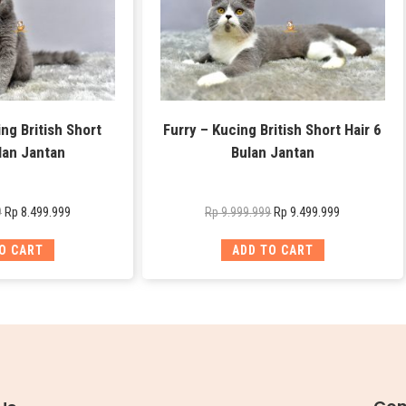
ng British Short
Furry – Kucing British Short Hair 6
lan Jantan
Bulan Jantan
Rp
8.499.999
Rp
9.499.999
9
Rp
9.999.999
O CART
ADD TO CART