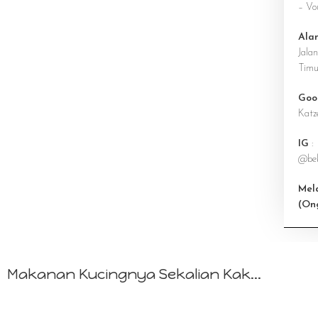
– Vo
Ala
Jala
Timu
Goo
Katz
IG
:
@bek
Mel
(On
Makanan Kucingnya Sekalian Kak...