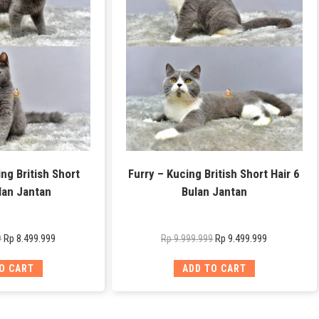
ng British Short
Furry – Kucing British Short Hair 6
lan Jantan
Bulan Jantan
Rp
8.499.999
Rp
9.499.999
9
Rp
9.999.999
O CART
ADD TO CART