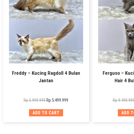
Freddy – Kucing Ragdoll 4 Bulan
Ferguso – Kuci
Jantan
Hair 4 Bu
Rp
5.499.999
Rp
5.999.999
Rp
9.499.99
ADD TO CART
ADD T