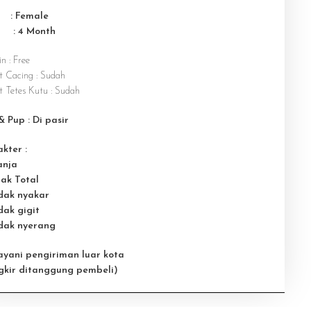
 : Female
 : 4 M
onth
n : Free
 Cacing : Sudah
 Tetes Kutu : Sudah
& Pup : Di pasir
kter :
anja
nak Total
idak nyakar
dak gigit
idak nyerang
ayani pengiriman luar kota
gkir ditanggung pembeli)