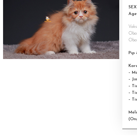
SEX
Age
Vaksi
Obat
Obat
Pip 
Kara
– M
– Ji
– T
– Ti
– T
Mel
(On