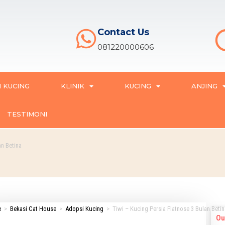
Contact Us
081220000606
 KUCING
KLINIK
KUCING
ANJING
TESTIMONI
an Betina
e
>
Bekasi Cat House
>
Adopsi Kucing
>
Tiwi – Kucing Persia Flatnose 3 Bulan Betin
Ou