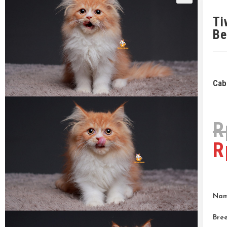
Ti
Be
Cab
R
R
Name
Bree