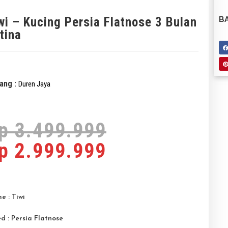
wi – Kucing Persia Flatnose 3 Bulan
BA
tina
ang :
Duren Jaya
p
3.499.999
p
2.999.999
 : Tiwi
d : Persia Flatnose