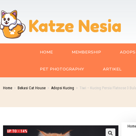
HOME
MEMBERSHIP
ADOPSI
PET PHOTOGRAPHY
ARTIKEL
Home
>
Bekasi Cat House
>
Adopsi Kucing
>
Tiwi – Kucing Persia Flatnose 3 Bul
Hom
UP TO - 14%