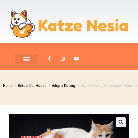
Home
>
Bekasi Cat House
>
Adopsi Kucing
>
Ugo – Kucing Mainecoon 7 Bulan J
UP TO - 10%