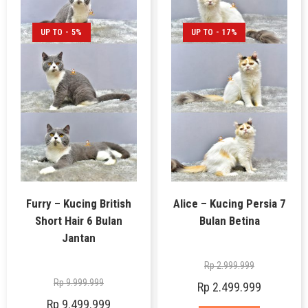
UP TO - 5%
UP TO - 17%
Furry – Kucing British
Alice – Kucing Persia 7
Short Hair 6 Bulan
Bulan Betina
Jantan
Rp
2.999.999
Rp
9.999.999
Rp
2.499.999
Rp
9.499.999