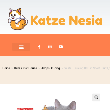
Home
>
Bekasi Cat House
>
Adopsi Kucing
>
Vasta – Kucing British Short Hair 3,
UP TO - 21%