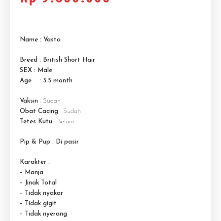
Name : Vasta
Breed : British Short Hair
SEX : Male
Age : 3.5 month
Vaksin
: Sudah
Obat Cacing
: Sudah
Tetes Kutu
: Belum
Pip & Pup : Di pasir
Karakter :
– Manja
– Jinak Total
– Tidak nyakar
– Tidak gigit
– Tidak nyerang