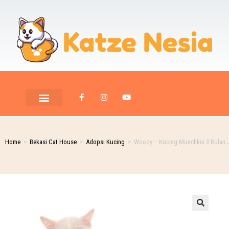
PET ROOM CARE
PET PHOTOGRAPHY
Home
>
Bekasi Cat House
>
Adopsi Kucing
>
Woody – Kucing Munchkin 3 Bulan 
🔍