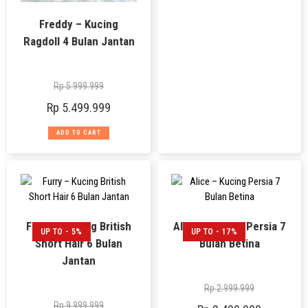
Freddy – Kucing
Ragdoll 4 Bulan Jantan
Rp
5.999.999
Rp
5.499.999
ADD TO CART
Furry – Kucing British
Alice – Kucing Persia 7
UP TO - 5%
UP TO - 17%
Short Hair 6 Bulan
Bulan Betina
Jantan
Rp
2.999.999
Rp
9.999.999