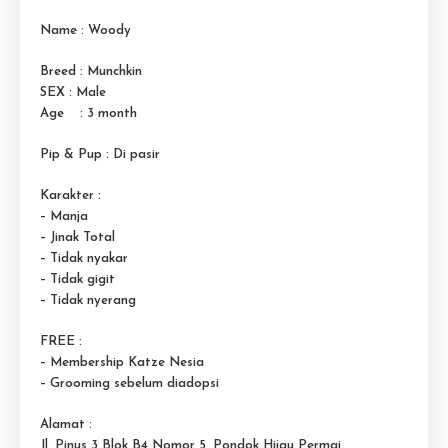
Name : Woody
Breed : Munchkin
SEX : Male
Age : 3 month
Pip & Pup : Di pasir
Karakter :
– Manja
– Jinak Total
– Tidak nyakar
– Tidak gigit
– Tidak nyerang
FREE :
– Membership Katze Nesia
– Grooming sebelum diadopsi
Alamat :
Jl. Pinus 3 Blok B4 Nomor 5, Pondok Hijau Permai,