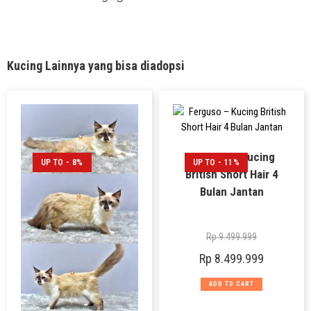
Kucing Lainnya yang bisa diadopsi
Ferguso – Kucing
UP TO - 8%
UP TO - 11%
British Short Hair 4
Bulan Jantan
Rp
9.499.999
Rp
8.499.999
ADD TO CART