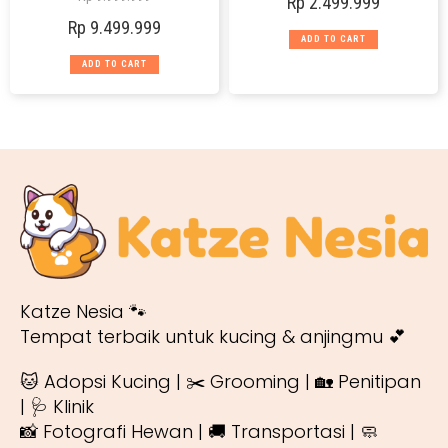
Rp
2.499.999
Rp
9.499.999
ADD TO CART
ADD TO CART
Katze Nesia 🐾
Tempat terbaik untuk kucing & anjingmu 💕
🐱 Adopsi Kucing | ✂️ Grooming | 🏡 Penitipan
| 🩺 Klinik
📸 Fotografi Hewan | 🚚 Transportasi | 🧼