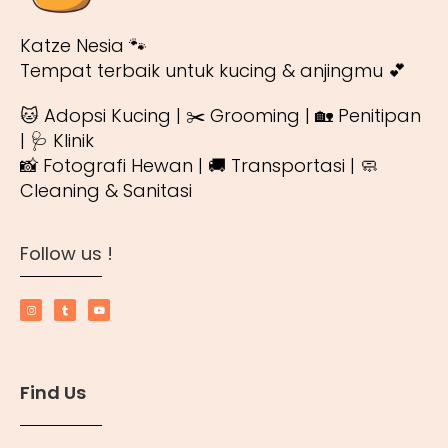
Katze Nesia 🐾
Tempat terbaik untuk kucing & anjingmu 💕
🐱 Adopsi Kucing | ✂️ Grooming | 🏡 Penitipan
| 🩺 Klinik
📸 Fotografi Hewan | 🚚 Transportasi | 🧼
Cleaning & Sanitasi
Follow us !
Find Us