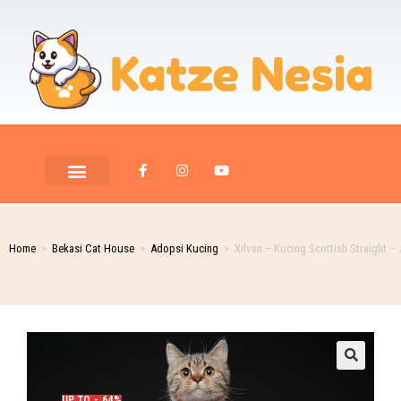
PET ROOM CARE
PET PHOTOGRAPHY
Home
>
Bekasi Cat House
>
Adopsi Kucing
>
Xilvan – Kucing Scottish Straight –
🔍
UP TO - 64%