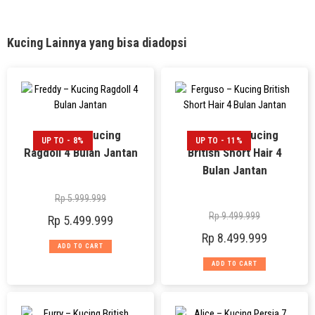
Kucing Lainnya yang bisa diadopsi
Freddy – Kucing
Ferguso – Kucing
UP TO - 8%
UP TO - 11%
Ragdoll 4 Bulan Jantan
British Short Hair 4
Bulan Jantan
Rp
5.999.999
Rp
9.499.999
Rp
5.499.999
Rp
8.499.999
ADD TO CART
ADD TO CART