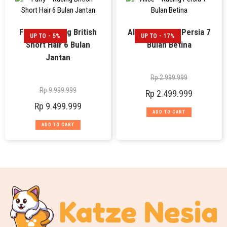
Furry – Kucing British
Alice – Kucing Persia 7
UP TO - 5%
UP TO - 17%
Short Hair 6 Bulan
Bulan Betina
Jantan
Rp
2.999.999
Rp
9.999.999
Rp
2.499.999
Rp
9.499.999
ADD TO CART
ADD TO CART