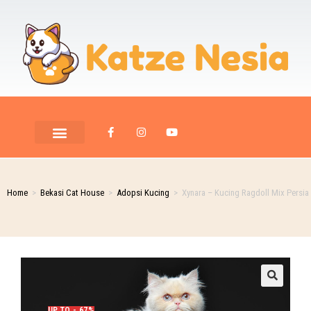
Home
>
Bekasi Cat House
>
Adopsi Kucing
>
Xynara – Kucing Ragdoll Mix Persia 
UP TO - 67%