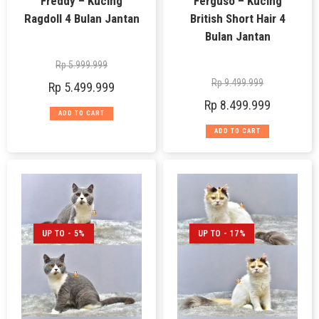
Freddy – Kucing
Ferguso – Kucing
Ragdoll 4 Bulan Jantan
British Short Hair 4
Bulan Jantan
Rp
5.999.999
Rp
9.499.999
Rp
5.499.999
Rp
8.499.999
ADD TO CART
ADD TO CART
UP TO - 5%
UP TO - 17%