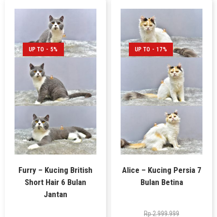
UP TO - 5%
UP TO - 17%
Furry – Kucing British
Alice – Kucing Persia 7
Short Hair 6 Bulan
Bulan Betina
Jantan
Rp
2.999.999