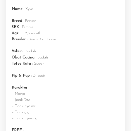
Name
: Xyva
Breed
: Persian
SEX
: Female
Age
: 2,5 month
Breeder
: Bekasi Cat House
Vaksin
: Sudah
Obat Cacing
: Sudah
Tetes Kutu
: Sudah
Pip & Pup
: Di pasir
Karakter
:
– Manja
– Jinak Total
– Tidak nyakar
– Tidak gigit
– Tidak nyerang
FREE
: