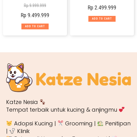
Rp
9.999.999
Rp
2.499.999
Rp
9.499.999
ADD TO CART
ADD TO CART
Katze Nesia
Tempat terbaik untuk kucing & anjingmu
Adopsi Kucing |
Grooming |
Penitipan
|
Klinik