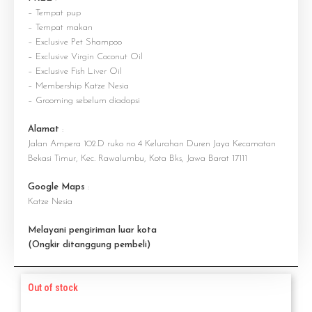
– Tempat pup
– Tempat makan
– Exclusive Pet Shampoo
– Exclusive Virgin Coconut Oil
– Exclusive Fish Liver Oil
– Membership Katze Nesia
– Grooming sebelum diadopsi
Alamat
:
Jalan Ampera 102.D ruko no 4 Kelurahan Duren Jaya Kecamatan
Bekasi Timur, Kec. Rawalumbu, Kota Bks, Jawa Barat 17111
Google Maps
:
Katze Nesia
Melayani pengiriman luar kota
(Ongkir ditanggung pembeli)
Out of stock