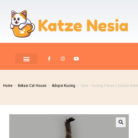
Home
>
Bekasi Cat House
>
Adopsi Kucing
>
Xyva – Kucing Persia 2,5 Bulan Beti