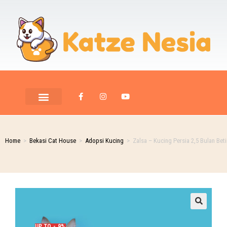
Home
>
Bekasi Cat House
>
Adopsi Kucing
>
Zalsa – Kucing Persia 2,5 Bulan Bet
UP TO - 9%