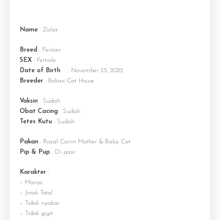
Name
: Zalsa
Breed
: Persian
SEX
: Female
Date of Birth
: November 23, 2022
Breeder
: Bekasi Cat House
Vaksin
: Sudah
Obat Cacing
: Sudah
Tetes Kutu
: Sudah
Pakan
: Royal Canin Mother & Baby Cat
Pip & Pup
: Di pasir
Karakter
:
– Manja
– Jinak Total
– Tidak nyakar
– Tidak gigit