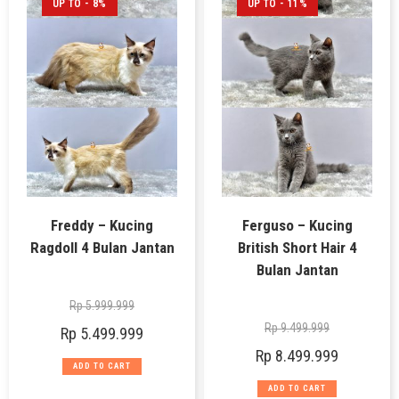
UP TO - 8%
UP TO - 11%
Freddy – Kucing
Ferguso – Kucing
Ragdoll 4 Bulan Jantan
British Short Hair 4
Bulan Jantan
Rp
5.999.999
Rp
9.499.999
Rp
5.499.999
Rp
8.499.999
ADD TO CART
ADD TO CART