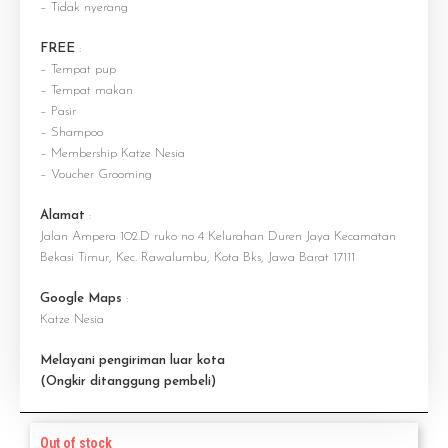
– Tidak nyerang
FREE
:
– Tempat pup
– Tempat makan
– Pasir
– Shampoo
– Membership Katze Nesia
– Voucher Grooming
Alamat
:
Jalan Ampera 102.D ruko no 4 Kelurahan Duren Jaya Kecamatan
Bekasi Timur, Kec. Rawalumbu, Kota Bks, Jawa Barat 17111
Google Maps
:
Katze Nesia
Melayani pengiriman luar kota
(Ongkir ditanggung pembeli)
Out of stock