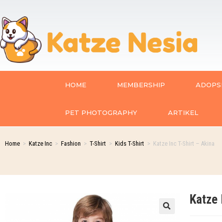
HOME
MEMBERSHIP
ADOPSI
PET PHOTOGRAPHY
ARTIKEL
Home
>
Katze Inc
>
Fashion
>
T-Shirt
>
Kids T-Shirt
>
Katze Inc T-Shirt – Akina
Katze 