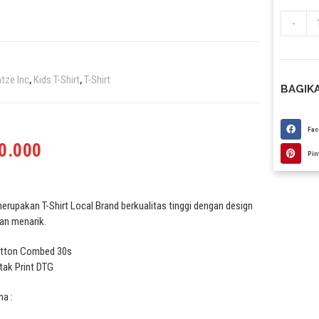
-
tze Inc
Kids T-Shirt
T-Shirt
,
,
BAGIKA
Fa
0.000
Pin
erupakan T-Shirt Local Brand berkualitas tinggi dengan design
an menarik.
otton Combed 30s
tak Print DTG
na :