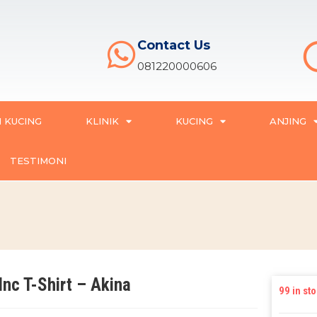
Contact Us
081220000606
 KUCING
KLINIK
KUCING
ANJING
TESTIMONI
Inc T-Shirt – Akina
99 in st