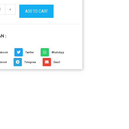
+
ADD TO CART
N :
cebook
Twitter
WhatsApp
terest
Telegram
Email