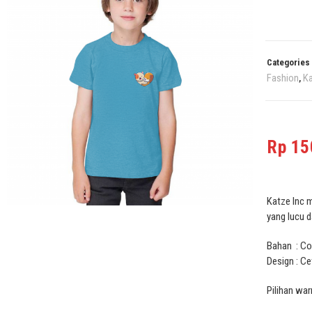
Categories
Fashion
Ka
,
Rp
15
Katze Inc m
yang lucu d
Bahan : C
Design : Ce
Pilihan war